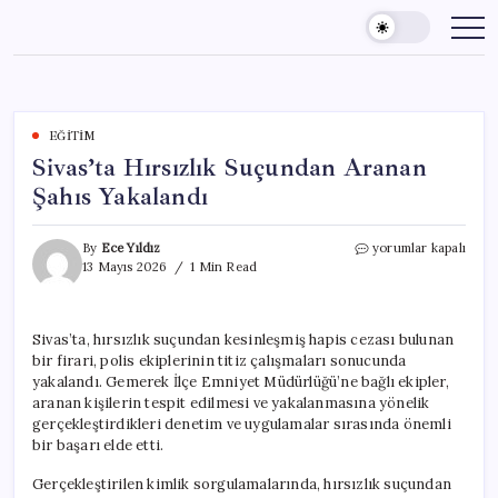
Skip
to
content
EĞITIM
Sivas’ta Hırsızlık Suçundan Aranan
Şahıs Yakalandı
Sivas’ta
By
Ece Yıldız
yorumlar kapalı
Hırsızlık
13 Mayıs 2026
1 Min Read
Suçundan
Aranan
Şahıs
Sivas’ta, hırsızlık suçundan kesinleşmiş hapis cezası bulunan
Yakalandı
bir firari, polis ekiplerinin titiz çalışmaları sonucunda
için
yakalandı. Gemerek İlçe Emniyet Müdürlüğü’ne bağlı ekipler,
aranan kişilerin tespit edilmesi ve yakalanmasına yönelik
gerçekleştirdikleri denetim ve uygulamalar sırasında önemli
bir başarı elde etti.
Gerçekleştirilen kimlik sorgulamalarında, hırsızlık suçundan