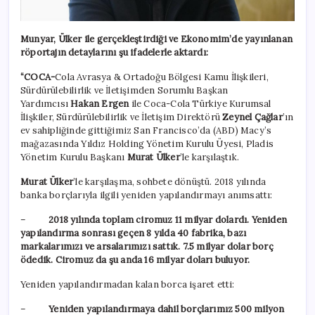
Munyar, Ülker ile gerçekleştirdiği ve Ekonomim’de yayınlanan
röportajın detaylarını şu ifadelerle aktardı:
“COCA-
Cola Avrasya & Ortadoğu Bölgesi Kamu İlişkileri,
Sürdürülebilirlik ve İletişimden Sorumlu Başkan
Yardımcısı
Hakan Ergen
ile Coca-Cola Türkiye Kurumsal
İlişkiler, Sürdürülebilirlik ve İletişim Direktörü
Zeynel Çağlar
’ın
ev sahipliğinde gittiğimiz San Francisco’da (ABD) Macy’s
mağazasında Yıldız Holding Yönetim Kurulu Üyesi, Pladis
Yönetim Kurulu Başkanı
Murat Ülker
’le karşılaştık.
Murat Ülker
’le karşılaşma, sohbete dönüştü. 2018 yılında
banka borçlarıyla ilgili yeniden yapılandırmayı anımsattı:
–
2018 yılında toplam ciromuz 11 milyar dolardı. Yeniden
yapılandırma sonrası geçen 8 yılda 40 fabrika, bazı
markalarımızı ve arsalarımızı sattık. 7.5 milyar dolar borç
ödedik. Ciromuz da şu anda 16 milyar doları buluyor.
Yeniden yapılandırmadan kalan borca işaret etti:
–
Yeniden yapılandırmaya dahil borçlarımız 500 milyon