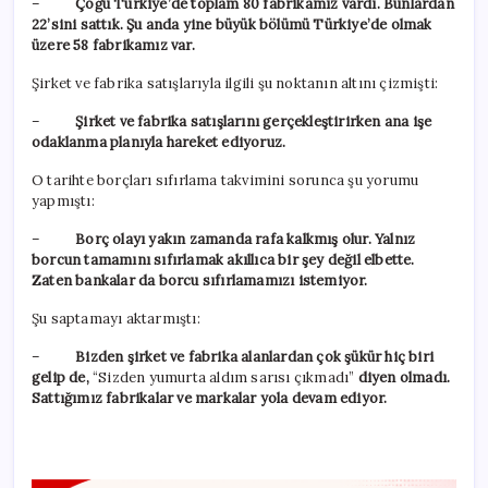
–
Çoğu Türkiye’de toplam 80 fabrikamız vardı. Bunlardan
22’sini sattık. Şu anda yine büyük bölümü Türkiye’de olmak
üzere 58 fabrikamız var.
Şirket ve fabrika satışlarıyla ilgili şu noktanın altını çizmişti:
–
Şirket ve fabrika satışlarını gerçekleştirirken ana işe
odaklanma planıyla hareket ediyoruz.
O tarihte borçları sıfırlama takvimini sorunca şu yorumu
yapmıştı:
–
Borç olayı yakın zamanda rafa kalkmış olur. Yalnız
borcun tamamını sıfırlamak akıllıca bir şey değil elbette.
Zaten bankalar da borcu sıfırlamamızı istemiyor.
Şu saptamayı aktarmıştı:
–
Bizden şirket ve fabrika alanlardan çok şükür hiç biri
gelip de,
“Sizden yumurta aldım sarısı çıkmadı”
diyen olmadı.
Sattığımız fabrikalar ve markalar yola devam ediyor.