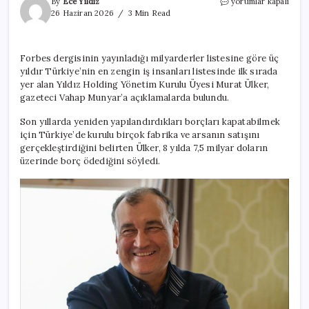
Murat
By
Ece Yıldız
yorumlar kapalı
Ülker
26 Haziran 2026
3 Min Read
neden
40
fabrikasını
Forbes dergisinin yayınladığı milyarderler listesine göre üç
birden
yıldır Türkiye’nin en zengin iş insanları listesinde ilk sırada
sattığını
açıkladı
yer alan Yıldız Holding Yönetim Kurulu Üyesi Murat Ülker,
için
gazeteci Vahap Munyar’a açıklamalarda bulundu.
Son yıllarda yeniden yapılandırdıkları borçları kapatabilmek
için Türkiye’de kurulu birçok fabrika ve arsanın satışını
gerçekleştirdiğini belirten Ülker, 8 yılda 7,5 milyar doların
üzerinde borç ödediğini söyledi.