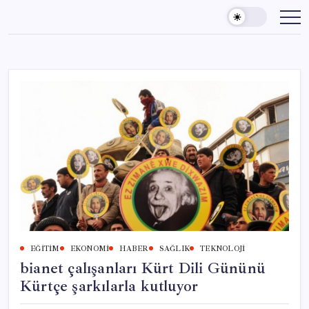
Skip
to
content
EĞITIM
EKONOMI
HABER
SAĞLIK
TEKNOLOJI
bianet çalışanları Kürt Dili Gününü
Kürtçe şarkılarla kutluyor