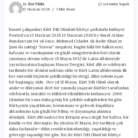
bianet
By
Ece Yıldız
yorumlar kapalı
çalışanları
13 Haziran 2026
1 Min Read
Kürt
Dili
Gününü
bianet çalışanları Kürt Dili Gününü Kürtçe şarkılarla kutluyor
Kürtçe
Posted on 13 Haziran 2026 13 Haziran 2026 by Yusuf Arslan
şarkılarla
kutluyor
Bundan tam 94 yıl önce, Mehmed Celadet Ali Bedir Khan’ın
için
Şam’da yaktığı “Hawar” meşalesi, bugün hâlâ bir halkın sesi,
hafızası ve varoluşunun en güçlü simgelerinden biri olarak
yanmaya devam ediyor. 15 Mayıs 1932’de Latin alfabesiyle
yayın hayatına başlayan Hawar Dergisi, Kürt dili ve edebiyatı
tarihinde bir dönüm noktası oldu ve Kürt Latin alfabesinin ilk
kez sistemli biçimde şekillendiği bu dergi, dilin yolunu açan
bir başlangıç oldu. Her yıl 15 Mayıs, Kürt Dili Günü olarak
anılır ve dünyanın dört bir yanında yaşayan Kürtler tarafından
edebiyatla, müzikle ve kültürel etkinliklerle kutlanıyor. 2006
yılından bu yana daha geniş bir şekilde sahiplenilen bu gün,
Kürtçenin yaşatılması, korunması ve gelecek kuşaklara
aktarılması için güçlü bir bilinç ve dayanışma alanına
dönüştü. Kürt dili sadece bir iletişim aracı değil; bir hafıza, bir
kimlik ve bir direniştir. Bu yüzden 15 Mayıs, bir tarihten çok
daha fazlasıdır—dilin yeniden hatırlandığı, yaşatıldığı ve
geleceğe taşındığı bir gün. Biz de Kürt Dili Günü’nü Kürtçe