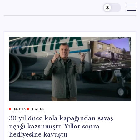
Skip
to
content
EĞITIM
HABER
30 yıl önce kola kapağından savaş
uçağı kazanmıştı: Yıllar sonra
hediyesine kavuştu