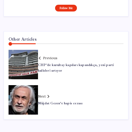
Follow Me
Other Articles
Previous
CHP’de kurultay kapıları kapandıkça, yeni parti
kulisleri artıyor
Next
Müjdat Gezen’e hapis cezası