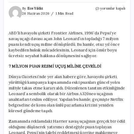
30
By
Ece Yıldız
yorumlar kapalı
yıl
26 Haziran 2026
1 Min Read
önce
kola
kapağından
ABD’li havayolu şirketi Frontier Airlines, 1996’da Pepsi’ye
savaş
savaş uçağı davası açan John Leonard’ın topladığı 7 milyon
uçağı
kazanmıştı:
puanı kendi uçuş miline dönüştürdü. Bu hamle, otuz yıl önce
Yıllar
kaybedilen hukuk mücadelesinin, Leonard için ömür boyu
sonra
ücretsiz seyahat hakkına dönüşmesini sağlıyor.
hediyesine
kavuştu
7 MİLYON PUAN RESMİ UÇUŞ MİLİNE ÇEVRİLDİ
için
Dünya Gazetesi’nde yer alan habere göre, havayolu şirketi,
yürüttüğü kampanya kapsamında eski puanları güncel yolcu
miliyle takas etme kararı aldı. Düzenlenen tanıtım etkinliğinde
Leonard’a sembolik olarak bir Airbus A320neo uçağının
anahtarları teslim ediliyor. Yapılan bu hamle, geçmişte Netflix
belgeseline de konu olan ünlü pazarlama krizini yeniden
küresel gündeme taşıdı.
Zamanında reklamdaki Harrier savaş uçağının gerçek bir ödül
olduğunu düşünerek yatırımcı desteğiyle puan toplayan
Leonard, Pepsi’nin talebi reddetmesi üzerine mahkemeye