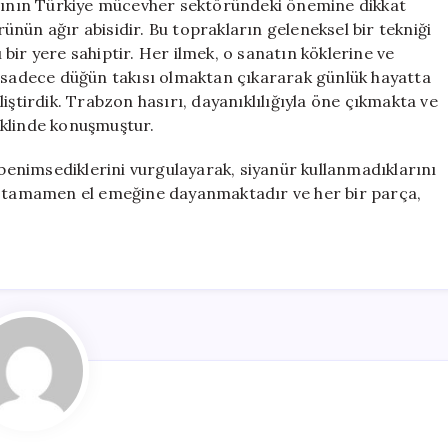
ırının Türkiye mücevher sektöründeki önemine dikkat
nün ağır abisidir. Bu toprakların geleneksel bir tekniği
ı bir yere sahiptir. Her ilmek, o sanatın köklerine ve
i sadece düğün takısı olmaktan çıkararak günlük hayatta
iştirdik. Trabzon hasırı, dayanıklılığıyla öne çıkmakta ve
eklinde konuşmuştur.
enimsediklerini vurgulayarak, siyanür kullanmadıklarını
mi tamamen el emeğine dayanmaktadır ve her bir parça,