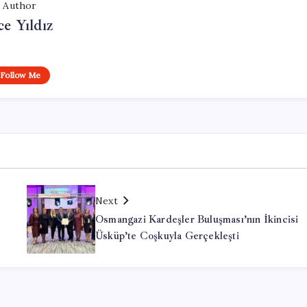
Author
ce Yıldız
Follow Me
Next
Osmangazi Kardeşler Buluşması’nın İkincisi
Üsküp’te Coşkuyla Gerçekleşti