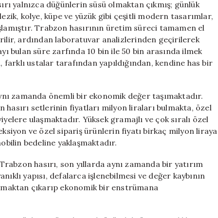
asırı yalnızca düğünlerin süsü olmaktan çıkmış; günlük
lezik, kolye, küpe ve yüzük gibi çeşitli modern tasarımlar,
aşlamıştır. Trabzon hasırının üretim süreci tamamen el
rilir, ardından laboratuvar analizlerinden geçirilerek
ayı bulan süre zarfında 10 bin ile 50 bin arasında ilmek
, farklı ustalar tarafından yapıldığından, kendine has bir
, aynı zamanda önemli bir ekonomik değer taşımaktadır.
hasırı setlerinin fiyatları milyon liraları bulmakta, özel
iyelere ulaşmaktadır. Yüksek gramajlı ve çok sıralı özel
ksiyon ve özel sipariş ürünlerin fiyatı birkaç milyon liraya
mobilin bedeline yaklaşmaktadır.
Trabzon hasırı, son yıllarda aynı zamanda bir yatırım
nıklı yapısı, defalarca işlenebilmesi ve değer kaybının
 olmaktan çıkarıp ekonomik bir enstrümana