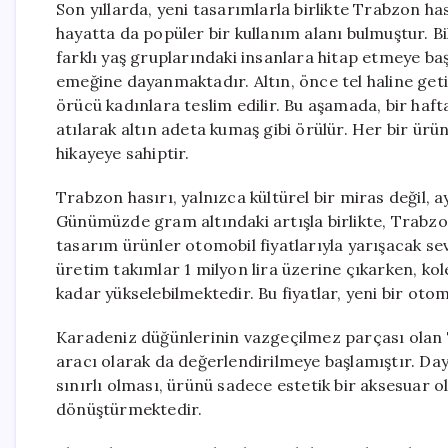
Son yıllarda, yeni tasarımlarla birlikte Trabzon h
hayatta da popüler bir kullanım alanı bulmuştur. Bi
farklı yaş gruplarındaki insanlara hitap etmeye b
emeğine dayanmaktadır. Altın, önce tel haline geti
örücü kadınlara teslim edilir. Bu aşamada, bir haft
atılarak altın adeta kumaş gibi örülür. Her bir ürün
hikayeye sahiptir.
Trabzon hasırı, yalnızca kültürel bir miras değil
Günümüzde gram altındaki artışla birlikte, Trabzon 
tasarım ürünler otomobil fiyatlarıyla yarışacak sev
üretim takımlar 1 milyon lira üzerine çıkarken, kole
kadar yükselebilmektedir. Bu fiyatlar, yeni bir oto
Karadeniz düğünlerinin vazgeçilmez parçası olan 
aracı olarak da değerlendirilmeye başlamıştır. Daya
sınırlı olması, ürünü sadece estetik bir aksesuar
dönüştürmektedir.