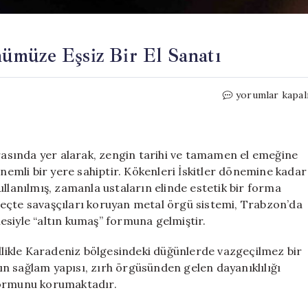
ümüze Eşsiz Bir El Sanatı
Trabzon
yorumlar kapal
Hasırı:
Geçmişten
Günümüze
Eşsiz
arasında yer alarak, zengin tarihi ve tamamen el emeğine
Bir
mli bir yere sahiptir. Kökenleri İskitler dönemine kadar
El
ullanılmış, zamanla ustaların elinde estetik bir forma
Sanatı
eçte savaşçıları koruyan metal örgü sistemi, Trabzon’da
için
lmesiyle “altın kumaş” formuna gelmiştir.
ellikle Karadeniz bölgesindeki düğünlerde vazgeçilmez bir
n sağlam yapısı, zırh örgüsünden gelen dayanıklılığı
formunu korumaktadır.