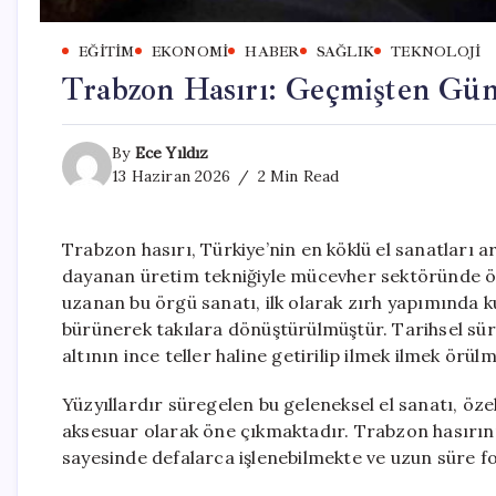
EĞITIM
EKONOMI
HABER
SAĞLIK
TEKNOLOJI
Trabzon Hasırı: Geçmişten Gün
By
Ece Yıldız
13 Haziran 2026
2 Min Read
Trabzon hasırı, Türkiye’nin en köklü el sanatları 
dayanan üretim tekniğiyle mücevher sektöründe öne
uzanan bu örgü sanatı, ilk olarak zırh yapımında k
bürünerek takılara dönüştürülmüştür. Tarihsel sür
altının ince teller haline getirilip ilmek ilmek örü
Yüzyıllardır süregelen bu geleneksel el sanatı, öz
aksesuar olarak öne çıkmaktadır. Trabzon hasırını
sayesinde defalarca işlenebilmekte ve uzun süre 