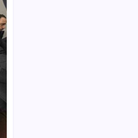
masaya gelecek
AB’den Ar-Ge’ye 130 milyar euroluk kaynak
Düz Dünya gibi teorilere inanma eğiliminin
arkasındaki gizem çözüldü
OpenAI’ın İlk Cihazı için Fiyat ve Tasarım
Belli Oldu
Otel doluluk oranlarında beş yılın düşük
Haziran ayı
Köprülere talip olan Fransız şirket
komşunun elektriğini döşüyor
İran, anlaşmada ABD ve İsrail gemilerine
yasak istiyor
Son dakika… Kuşadası Belediyesi’ne üçüncü
dalga operasyon: Bülent Tezcan’ın kızı ve
damadı dahil çok sayıda gözaltı!
20.000 TL Altına Satın Alınabilecek Fiyat
Performans 6 Tablet!