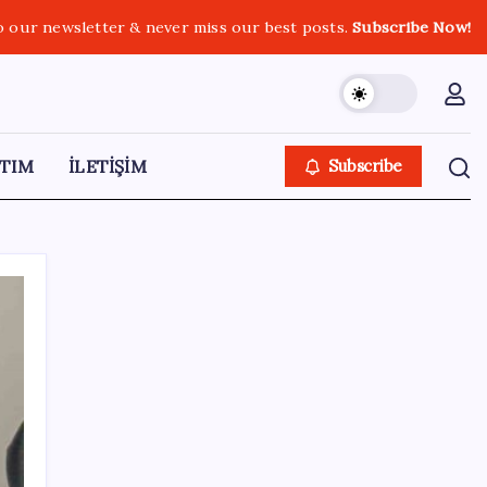
o our newsletter & never miss our best posts.
Subscribe Now!
TIM
İLETİŞİM
Subscribe
SON YAZILAR
Fed Başkanı’ndan piyasaları sarsacak mesaj:
Enflasyon artarsa faiz artırımı yeniden