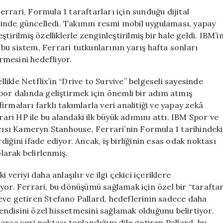
Zekası
rrari, Formula 1 taraftarları için sunduğu dijital
ile
vesinde güncelledi. Takımın resmi mobil uygulaması, yapay
Yenilendi
eştirilmiş özelliklerle zenginleştirilmiş bir hale geldi. IBM’i
için
u sistem, Ferrari tutkunlarının yarış hafta sonları
rmesini hedefliyor.
llikle Netflix’in “Drive to Survive” belgeseli sayesinde
por dalında geliştirmek için önemli bir adım atmış
rmaları farklı takımlarla veri analitiği ve yapay zekâ
rari HP ile bu alandaki ilk büyük adımını attı. IBM Spor ve
sı Kameryn Stanhouse, Ferrari’nin Formula 1 tarihindeki
rdiğini ifade ediyor. Ancak, iş birliğinin esas odak noktası
arak belirlenmiş.
veriyi daha anlaşılır ve ilgi çekici içeriklere
yor. Ferrari, bu dönüşümü sağlamak için özel bir “tarafta
eve getiren Stefano Pallard, hedeflerinin sadece daha
 kendisini özel hissetmesini sağlamak olduğunu belirtiyor.
rca veri noktası toplandığını dile getiren Pallard, bu