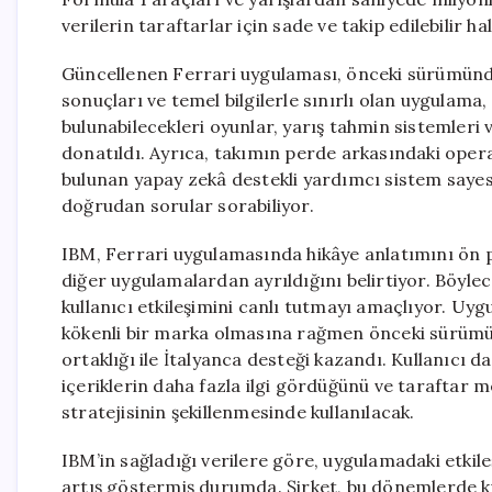
verilerin taraftarlar için sade ve takip edilebilir 
Güncellenen Ferrari uygulaması, önceki sürümünde
sonuçları ve temel bilgilerle sınırlı olan uygulama, 
bulunabilecekleri oyunlar, yarış tahmin sistemleri 
donatıldı. Ayrıca, takımın perde arkasındaki oper
bulunan yapay zekâ destekli yardımcı sistem sayesi
doğrudan sorular sorabiliyor.
IBM, Ferrari uygulamasında hikâye anlatımını ön p
diğer uygulamalardan ayrıldığını belirtiyor. Böylec
kullanıcı etkileşimini canlı tutmayı amaçlıyor. Uygul
kökenli bir marka olmasına rağmen önceki sürüm
ortaklığı ile İtalyanca desteği kazandı. Kullanıcı d
içeriklerin daha fazla ilgi gördüğünü ve taraftar me
stratejisinin şekillenmesinde kullanılacak.
IBM’in sağladığı verilere göre, uygulamadaki etkileş
artış göstermiş durumda. Şirket, bu dönemlerde ku