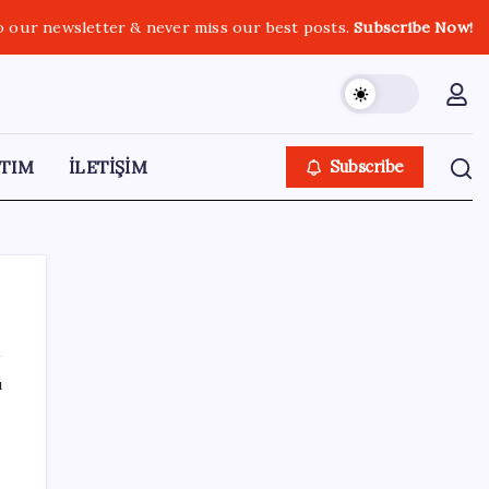
o our newsletter & never miss our best posts.
Subscribe Now!
TIM
İLETİŞİM
Subscribe
ı
SON YAZILAR
WhatsApp’ta hesap krizi; milyonlarca kişinin
hesabı inceleme altına alındı