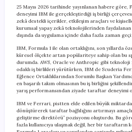
25 Mayıs 2026 tarihinde yayınlanan habere göre, Fe
deneyimi IBM ile gerçekleştirdiği iş birliği çerçe
zekâ destekli içerikler, etkileşim araçları ve kişisell
kurumsal yapay zekâ teknolojilerinden faydalanan b
dışında da uygulama içinde daha fazla zaman geçi
IBM, Formula 1 ile olan ortaklığını, son yıllarda öze
küresel ölçekte artan popülariteye sahip olan bu s
durumda. AWS, Oracle ve Anthropic gibi teknoloji fi
odaklı iş birlikleri yürütürken, IBM de Scuderia Fer
Eğlence Ortaklıklarından Sorumlu Başkan Yardımcı
en başarılı takım olmasının bu iş birliğini şekillendi
yarış performansından ziyade taraftar deneyimi ol
IBM ve Ferrari, pistten elde edilen büyük miktardaki 
dönüştürerek taraftar bağlılığını artırmayı amaçlı
geliştirme direktörü” pozisyonu oluşturdu. Bu gör
fazla kullanıcıya ulaşmak değil, her bir taraftarın
Formula 1 araçları ve yarışlardan saniyede milyonla