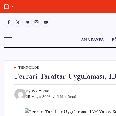
Skip
-
to
content
https://www.facebook.com/
https://twitter.com/
https://t.me/
https://www.instagram.com/
https://youtube.com/
ANA SAYFA
E
TEKNOLOJI
Ferrari Taraftar Uygulaması, I
By
Ece Yıldız
25 Mayıs 2026
2 Min Read