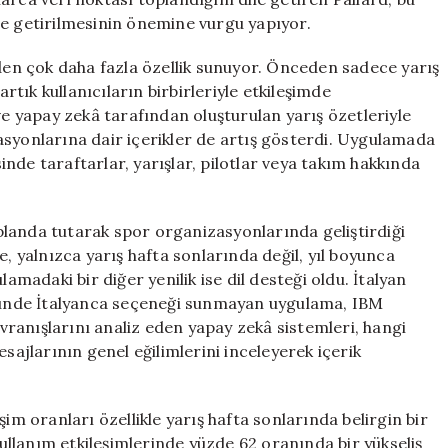
hale getirilmesinin önemine vurgu yapıyor.
n çok daha fazla özellik sunuyor. Önceden sadece yarış
artık kullanıcıların birbirleriyle etkileşimde
ve yapay zekâ tarafından oluşturulan yarış özetleriyle
asyonlarına dair içerikler de artış gösterdi. Uygulamada
nde taraftarlar, yarışlar, pilotlar veya takım hakkında
landa tutarak spor organizasyonlarında geliştirdiği
e, yalnızca yarış hafta sonlarında değil, yıl boyunca
amadaki bir diğer yenilik ise dil desteği oldu. İtalyan
ünde İtalyanca seçeneği sunmayan uygulama, IBM
avranışlarını analiz eden yapay zekâ sistemleri, hangi
sajlarının genel eğilimlerini inceleyerek içerik
im oranları özellikle yarış hafta sonlarında belirgin bir
llanım etkileşimlerinde yüzde 62 oranında bir yükseliş