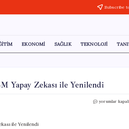
Subscribe t
ĞİTİM
EKONOMİ
SAĞLIK
TEKNOLOJİ
TANI
BM Yapay Zekası ile Yenilendi
Ferrari
yorumlar kapal
Taraftar
Uygulaması,
IBM
Yapay