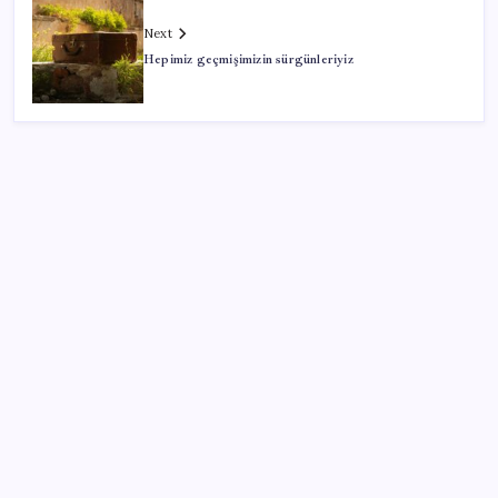
Next
Hepimiz geçmişimizin sürgünleriyiz
SON YAZILAR
AB ambalaj kısıtlaması için düğmeye bastı
Fed Başkanı’ndan piyasaları sarsacak mesaj:
Enflasyon artarsa faiz artırımı yeniden masaya
gelecek