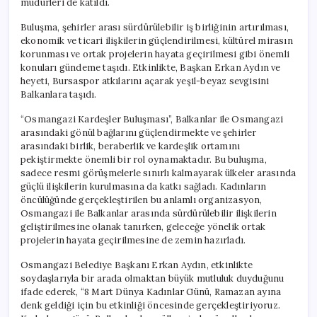
müdürleri de katıldı.
Buluşma, şehirler arası sürdürülebilir iş birliğinin artırılması,
ekonomik ve ticari ilişkilerin güçlendirilmesi, kültürel mirasın
korunması ve ortak projelerin hayata geçirilmesi gibi önemli
konuları gündeme taşıdı. Etkinlikte, Başkan Erkan Aydın ve
heyeti, Bursaspor atkılarını açarak yeşil-beyaz sevgisini
Balkanlara taşıdı.
“Osmangazi Kardeşler Buluşması”, Balkanlar ile Osmangazi
arasındaki gönül bağlarını güçlendirmekte ve şehirler
arasındaki birlik, beraberlik ve kardeşlik ortamını
pekiştirmekte önemli bir rol oynamaktadır. Bu buluşma,
sadece resmi görüşmelerle sınırlı kalmayarak ülkeler arasında
güçlü ilişkilerin kurulmasına da katkı sağladı. Kadınların
öncülüğünde gerçekleştirilen bu anlamlı organizasyon,
Osmangazi ile Balkanlar arasında sürdürülebilir ilişkilerin
geliştirilmesine olanak tanırken, geleceğe yönelik ortak
projelerin hayata geçirilmesine de zemin hazırladı.
Osmangazi Belediye Başkanı Erkan Aydın, etkinlikte
soydaşlarıyla bir arada olmaktan büyük mutluluk duyduğunu
ifade ederek, “8 Mart Dünya Kadınlar Günü, Ramazan ayına
denk geldiği için bu etkinliği öncesinde gerçekleştiriyoruz.