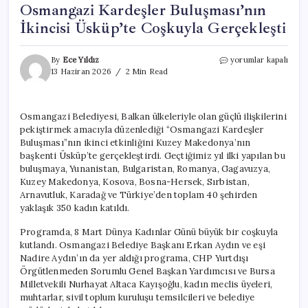
Osmangazi Kardeşler Buluşması’nın
İkincisi Üsküp’te Coşkuyla Gerçekleşti
Osmangazi
By
Ece Yıldız
yorumlar kapalı
Kardeşler
13 Haziran 2026
2 Min Read
Buluşması’nın
İkincisi
Üsküp’te
Osmangazi Belediyesi, Balkan ülkeleriyle olan güçlü ilişkilerini
Coşkuyla
pekiştirmek amacıyla düzenlediği “Osmangazi Kardeşler
Gerçekleşti
için
Buluşması”nın ikinci etkinliğini Kuzey Makedonya’nın
başkenti Üsküp’te gerçekleştirdi. Geçtiğimiz yıl ilki yapılan bu
buluşmaya, Yunanistan, Bulgaristan, Romanya, Gagavuzya,
Kuzey Makedonya, Kosova, Bosna-Hersek, Sırbistan,
Arnavutluk, Karadağ ve Türkiye’den toplam 40 şehirden
yaklaşık 350 kadın katıldı.
Programda, 8 Mart Dünya Kadınlar Günü büyük bir coşkuyla
kutlandı. Osmangazi Belediye Başkanı Erkan Aydın ve eşi
Nadire Aydın’ın da yer aldığı programa, CHP Yurtdışı
Örgütlenmeden Sorumlu Genel Başkan Yardımcısı ve Bursa
Milletvekili Nurhayat Altaca Kayışoğlu, kadın meclis üyeleri,
muhtarlar, sivil toplum kuruluşu temsilcileri ve belediye