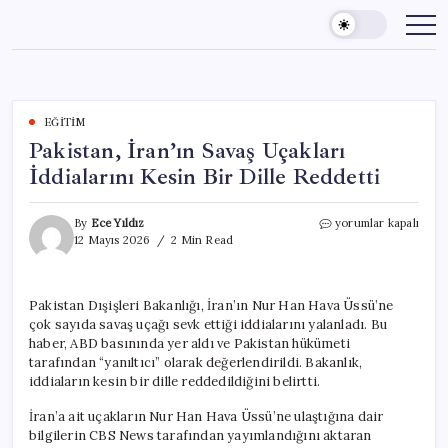
Skip
to
content
EĞITIM
Pakistan, İran’ın Savaş Uçakları
İddialarını Kesin Bir Dille Reddetti
Pakistan,
By
Ece Yıldız
yorumlar kapalı
İran’ın
12 Mayıs 2026
2 Min Read
Savaş
Uçakları
İddialarını
Pakistan Dışişleri Bakanlığı, İran’ın Nur Han Hava Üssü’ne
Kesin
çok sayıda savaş uçağı sevk ettiği iddialarını yalanladı. Bu
Bir
Dille
haber, ABD basınında yer aldı ve Pakistan hükümeti
Reddetti
tarafından “yanıltıcı” olarak değerlendirildi. Bakanlık,
için
iddiaların kesin bir dille reddedildiğini belirtti.
İran’a ait uçakların Nur Han Hava Üssü’ne ulaştığına dair
bilgilerin CBS News tarafından yayımlandığını aktaran