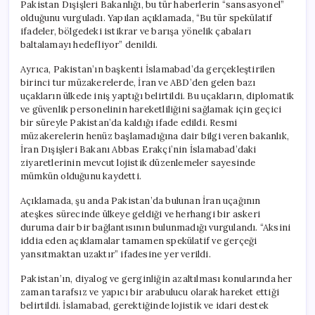
Pakistan Dışişleri Bakanlığı, bu tür haberlerin “sansasyonel”
olduğunu vurguladı. Yapılan açıklamada, “Bu tür spekülatif
ifadeler, bölgedeki istikrar ve barışa yönelik çabaları
baltalamayı hedefliyor” denildi.
Ayrıca, Pakistan’ın başkenti İslamabad’da gerçekleştirilen
birinci tur müzakerelerde, İran ve ABD’den gelen bazı
uçakların ülkede iniş yaptığı belirtildi. Bu uçakların, diplomatik
ve güvenlik personelinin hareketliliğini sağlamak için geçici
bir süreyle Pakistan’da kaldığı ifade edildi. Resmi
müzakerelerin henüz başlamadığına dair bilgi veren bakanlık,
İran Dışişleri Bakanı Abbas Erakçi’nin İslamabad’daki
ziyaretlerinin mevcut lojistik düzenlemeler sayesinde
mümkün olduğunu kaydetti.
Açıklamada, şu anda Pakistan’da bulunan İran uçağının
ateşkes sürecinde ülkeye geldiği ve herhangi bir askeri
duruma dair bir bağlantısının bulunmadığı vurgulandı. “Aksini
iddia eden açıklamalar tamamen spekülatif ve gerçeği
yansıtmaktan uzaktır” ifadesine yer verildi.
Pakistan’ın, diyalog ve gerginliğin azaltılması konularında her
zaman tarafsız ve yapıcı bir arabulucu olarak hareket ettiği
belirtildi. İslamabad, gerektiğinde lojistik ve idari destek