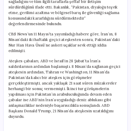
sağladığını ve tüm ilgili taraflarla şeffaf bir iletişim
sürdürdüğünü ifade etti. Bakanlık, “Pakistan, diyaloğu teşvik
etme, gerilimi azaltma ve bölgesel barış ile güvenliği sağlama
konusundaki kararlılığını sürdürmektedir”
değerlendirmesinde bulundu.
CBS News’un 11 Mayıs’ta yayımladığı habere göre, İran’ın, 8
Nisan’daki iki haftalık geçici ateşkesten sonra, Pakistan’daki
Nur Han Hava Üssü’ne askeri uçaklar sevk ettiği iddia
edilmişti.
Ateşkes çabaları, ABD ve İsrail’in 28 Şubat’ta İran’a
saldırılarının ardından başlamıştı. 8 Nisan’da sağlanan geçici
ateşkesin ardından, Tahran ve Washington, 11 Nisan’da
Pakistan’da kalıcı bir ateşkes için görüşmeler
gerçekleştirmişti, ancak yaklaşık 21 saat süren müzakereler
herhangi bir sonuç vermemişti. İkinci tur görüşmelerin
yapılması için Pakistan’ın arabuluculuğunda devam eden
çabalar ise ABD’nin İran’a uyguladığı deniz ablukası gibi
anlaşmazlıklar nedeniyle başarısızlıkla sonuçlandı. ABD
Başkanı Donald Trump, 21 Nisan’da ateşkesin uzatıldığını
duyurdu.