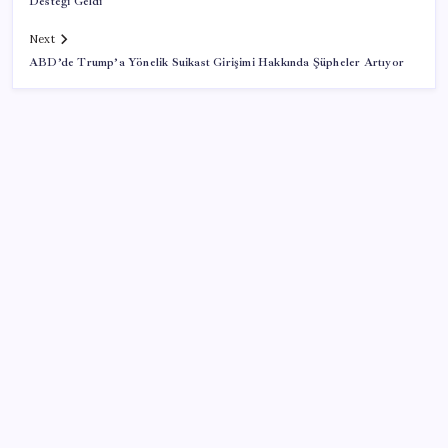
Desteği Geldi
Next
ABD’de Trump’a Yönelik Suikast Girişimi Hakkında Şüpheler Artıyor
SON YAZILAR
WhatsApp’ta hesap krizi; milyonlarca kişinin hesabı
inceleme altına alındı
Oppo Find X10 Ultra’nın Kamerası ve Fiyatı Sızdırıldı
Yaşlı adamı darbedip çocukları taciz etmişlerdi:
Şüpheliler yeniden gözaltına alındı