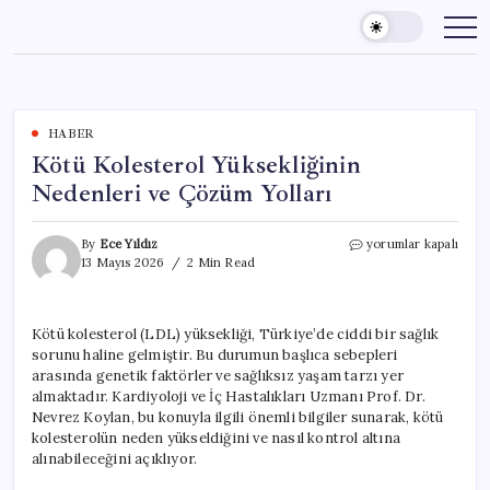
Skip
to
content
HABER
Kötü Kolesterol Yüksekliğinin
Nedenleri ve Çözüm Yolları
Kötü
By
Ece Yıldız
yorumlar kapalı
Kolesterol
13 Mayıs 2026
2 Min Read
Yüksekliğinin
Nedenleri
ve
Kötü kolesterol (LDL) yüksekliği, Türkiye’de ciddi bir sağlık
Çözüm
sorunu haline gelmiştir. Bu durumun başlıca sebepleri
Yolları
için
arasında genetik faktörler ve sağlıksız yaşam tarzı yer
almaktadır. Kardiyoloji ve İç Hastalıkları Uzmanı Prof. Dr.
Nevrez Koylan, bu konuyla ilgili önemli bilgiler sunarak, kötü
kolesterolün neden yükseldiğini ve nasıl kontrol altına
alınabileceğini açıklıyor.