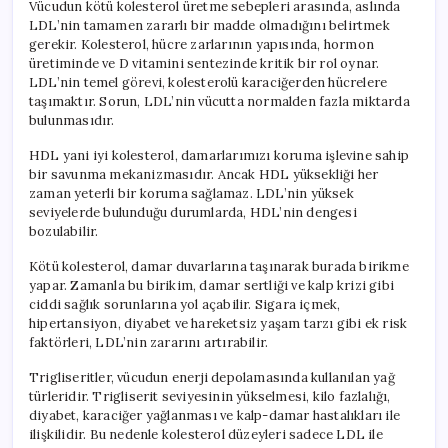
Vücudun kötü kolesterol üretme sebepleri arasında, aslında
LDL’nin tamamen zararlı bir madde olmadığını belirtmek
gerekir. Kolesterol, hücre zarlarının yapısında, hormon
üretiminde ve D vitamini sentezinde kritik bir rol oynar.
LDL’nin temel görevi, kolesterolü karaciğerden hücrelere
taşımaktır. Sorun, LDL’nin vücutta normalden fazla miktarda
bulunmasıdır.
HDL yani iyi kolesterol, damarlarımızı koruma işlevine sahip
bir savunma mekanizmasıdır. Ancak HDL yüksekliği her
zaman yeterli bir koruma sağlamaz. LDL’nin yüksek
seviyelerde bulunduğu durumlarda, HDL’nin dengesi
bozulabilir.
Kötü kolesterol, damar duvarlarına taşınarak burada birikme
yapar. Zamanla bu birikim, damar sertliği ve kalp krizi gibi
ciddi sağlık sorunlarına yol açabilir. Sigara içmek,
hipertansiyon, diyabet ve hareketsiz yaşam tarzı gibi ek risk
faktörleri, LDL’nin zararını artırabilir.
Trigliseritler, vücudun enerji depolamasında kullanılan yağ
türleridir. Trigliserit seviyesinin yükselmesi, kilo fazlalığı,
diyabet, karaciğer yağlanması ve kalp-damar hastalıkları ile
ilişkilidir. Bu nedenle kolesterol düzeyleri sadece LDL ile