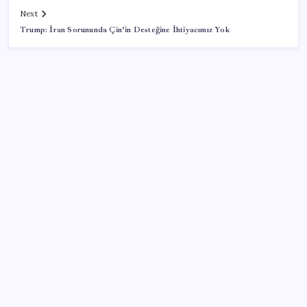
Next
Trump: İran Sorununda Çin’in Desteğine İhtiyacımız Yok
SON YAZILAR
WhatsApp’ta hesap krizi; milyonlarca kişinin hesabı
inceleme altına alındı
Oppo Find X10 Ultra’nın Kamerası ve Fiyatı Sızdırıldı
Yaşlı adamı darbedip çocukları taciz etmişlerdi:
Şüpheliler yeniden gözaltına alındı
Irak ile imza töreninde neler yaşandı? Bakan