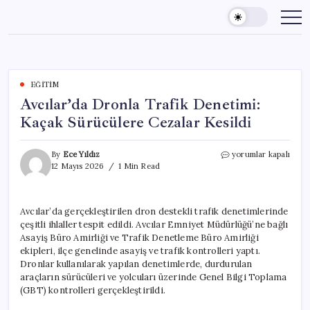
Skip
to
content
EĞITIM
Avcılar’da Dronla Trafik Denetimi:
Kaçak Sürücülere Cezalar Kesildi
Avcılar’da
By
Ece Yıldız
yorumlar kapalı
Dronla
12 Mayıs 2026
1 Min Read
Trafik
Denetimi:
Kaçak
Avcılar’da gerçekleştirilen dron destekli trafik denetimlerinde
Sürücülere
çeşitli ihlaller tespit edildi. Avcılar Emniyet Müdürlüğü’ne bağlı
Cezalar
Kesildi
Asayiş Büro Amirliği ve Trafik Denetleme Büro Amirliği
için
ekipleri, ilçe genelinde asayiş ve trafik kontrolleri yaptı.
Dronlar kullanılarak yapılan denetimlerde, durdurulan
araçların sürücüleri ve yolcuları üzerinde Genel Bilgi Toplama
(GBT) kontrolleri gerçekleştirildi.