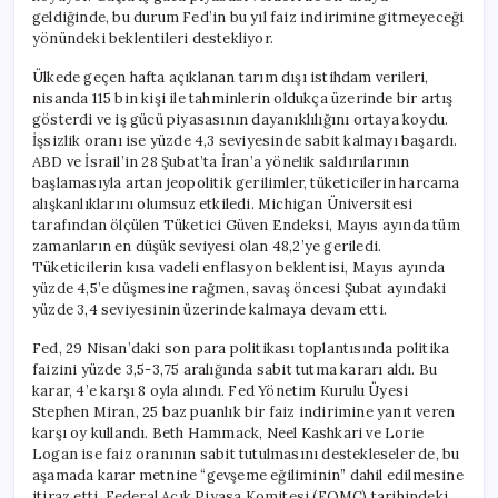
geldiğinde, bu durum Fed’in bu yıl faiz indirimine gitmeyeceği
yönündeki beklentileri destekliyor.
Ülkede geçen hafta açıklanan tarım dışı istihdam verileri,
nisanda 115 bin kişi ile tahminlerin oldukça üzerinde bir artış
gösterdi ve iş gücü piyasasının dayanıklılığını ortaya koydu.
İşsizlik oranı ise yüzde 4,3 seviyesinde sabit kalmayı başardı.
ABD ve İsrail’in 28 Şubat’ta İran’a yönelik saldırılarının
başlamasıyla artan jeopolitik gerilimler, tüketicilerin harcama
alışkanlıklarını olumsuz etkiledi. Michigan Üniversitesi
tarafından ölçülen Tüketici Güven Endeksi, Mayıs ayında tüm
zamanların en düşük seviyesi olan 48,2’ye geriledi.
Tüketicilerin kısa vadeli enflasyon beklentisi, Mayıs ayında
yüzde 4,5’e düşmesine rağmen, savaş öncesi Şubat ayındaki
yüzde 3,4 seviyesinin üzerinde kalmaya devam etti.
Fed, 29 Nisan’daki son para politikası toplantısında politika
faizini yüzde 3,5-3,75 aralığında sabit tutma kararı aldı. Bu
karar, 4’e karşı 8 oyla alındı. Fed Yönetim Kurulu Üyesi
Stephen Miran, 25 baz puanlık bir faiz indirimine yanıt veren
karşı oy kullandı. Beth Hammack, Neel Kashkari ve Lorie
Logan ise faiz oranının sabit tutulmasını destekleseler de, bu
aşamada karar metnine “gevşeme eğiliminin” dahil edilmesine
itiraz etti. Federal Açık Piyasa Komitesi (FOMC) tarihindeki