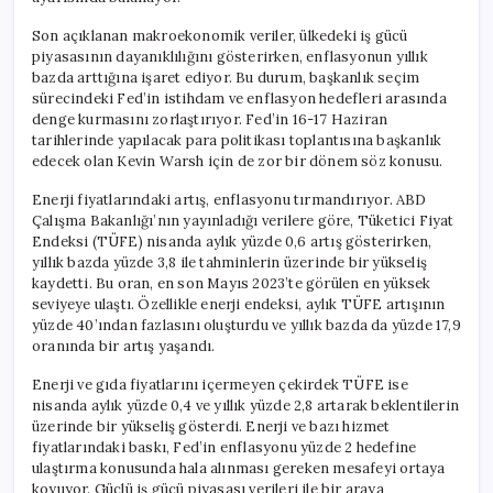
Son açıklanan makroekonomik veriler, ülkedeki iş gücü
piyasasının dayanıklılığını gösterirken, enflasyonun yıllık
bazda arttığına işaret ediyor. Bu durum, başkanlık seçim
sürecindeki Fed’in istihdam ve enflasyon hedefleri arasında
denge kurmasını zorlaştırıyor. Fed’in 16-17 Haziran
tarihlerinde yapılacak para politikası toplantısına başkanlık
edecek olan Kevin Warsh için de zor bir dönem söz konusu.
Enerji fiyatlarındaki artış, enflasyonu tırmandırıyor. ABD
Çalışma Bakanlığı’nın yayınladığı verilere göre, Tüketici Fiyat
Endeksi (TÜFE) nisanda aylık yüzde 0,6 artış gösterirken,
yıllık bazda yüzde 3,8 ile tahminlerin üzerinde bir yükseliş
kaydetti. Bu oran, en son Mayıs 2023’te görülen en yüksek
seviyeye ulaştı. Özellikle enerji endeksi, aylık TÜFE artışının
yüzde 40’ından fazlasını oluşturdu ve yıllık bazda da yüzde 17,9
oranında bir artış yaşandı.
Enerji ve gıda fiyatlarını içermeyen çekirdek TÜFE ise
nisanda aylık yüzde 0,4 ve yıllık yüzde 2,8 artarak beklentilerin
üzerinde bir yükseliş gösterdi. Enerji ve bazı hizmet
fiyatlarındaki baskı, Fed’in enflasyonu yüzde 2 hedefine
ulaştırma konusunda hala alınması gereken mesafeyi ortaya
koyuyor. Güçlü iş gücü piyasası verileri ile bir araya