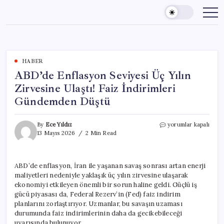
Skip
to
content
HABER
ABD’de Enflasyon Seviyesi Üç Yılın
Zirvesine Ulaştı! Faiz İndirimleri
Gündemden Düştü
ABD’de
By
Ece Yıldız
yorumlar kapalı
Enflasyon
13 Mayıs 2026
2 Min Read
Seviyesi
Üç
Yılın
ABD’de enflasyon, İran ile yaşanan savaş sonrası artan enerji
Zirvesine
maliyetleri nedeniyle yaklaşık üç yılın zirvesine ulaşarak
Ulaştı!
Faiz
ekonomiyi etkileyen önemli bir sorun haline geldi. Güçlü iş
İndirimleri
gücü piyasası da, Federal Rezerv’in (Fed) faiz indirim
Gündemden
planlarını zorlaştırıyor. Uzmanlar, bu savaşın uzaması
Düştü
durumunda faiz indirimlerinin daha da gecikebileceği
için
uyarısında bulunuyor.