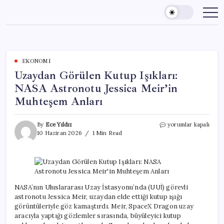
Skip
to
content
EKONOMI
Uzaydan Görülen Kutup Işıkları:
NASA Astronotu Jessica Meir’in
Muhteşem Anları
Uzaydan
By
Ece Yıldız
yorumlar kapalı
Görülen
10 Haziran 2026
1 Min Read
Kutup
Işıkları:
NASA
Astronotu
Jessica
Meir’in
NASA’nın Uluslararası Uzay İstasyonu’nda (UUİ) görevli
Muhteşem
astronotu Jessica Meir, uzaydan elde ettiği kutup ışığı
Anları
görüntüleriyle göz kamaştırdı. Meir, SpaceX Dragon uzay
için
aracıyla yaptığı gözlemler sırasında, büyüleyici kutup