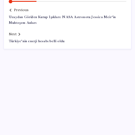
Previous
Uzaydan Görülen Kutup Işıkları: NASA Astronotu Jessica Meir’in
Muhteşem Anları
Next
Türkiye’nin enerji hesabı belli oldu
SON YAZILAR
AB ambalaj kısıtlaması için düğmeye bastı
Fed Başkanı’ndan piyasaları sarsacak mesaj: