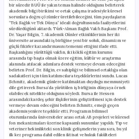
bir süredir BUÜ ile yakın temas halinde olduğunu belirterek
akademik bilgi birikimi ve ortak çalışma iradesiyle küresel
sorunlara doğru çözümler üretilebileceğini, tüm paydaşların
“Tek Sağlık ve Tek Dünya” ideali doğrultusunda faaliyetlerini
sürdürdüğünü aktardı. Türk-Alman Sağlık Vakfı Başkanı Prof.
Dr. Yaşar Bilgin, 7. Akademik Günler etkinliklerinin her iki
üniversite arasındaki iş birliğine yeni bir soluk, dinamizm ve
güçlü fikirler kazandırmasını temenni ettiğini ifade etti.
Başkanlığını yürüttüğü vakfın, iki köklü eğitim kurumu
arasında tıp başta olmak üzere eğitim, kültür ve araştırma
alanında atılacak adımlara destek vermeye devam edeceğini
belirten Prof. Dr. Bilgin, ev sahipliği ve bilimsel ortaklığa olan
sadakatleri için tüm katılımcılara teşekkürlerini sundu. Lucas
Schmitz, akademik günlere katılmaktan duyduğu memnuniyeti
dile getirerek Bursa’da yürütülen iş birliğinin dünyaya örnek
olabilecek nitelikte olduğunu söyledi. Bursa ile Hessen
arasındaki kardeş şehir ilişkilerinin geliştirilmesi için destek
vermeye devam edeceğini belirten Schmitz, emeği geçen
akademisyenlere teşekkür etti. Programın bilimsel
oturumlarında üniversiteler arası ortak AB projeleri ve küresel
fon mekanizmaları üzerine kapsamlı sunumlar yapıldı. Tıp ve
veteriner hekimlikteki son klinik gelişmelerin yanı sıra, bu yıl
ilk kez programa dahil edilen iktisat ve hukuk fakülteleri