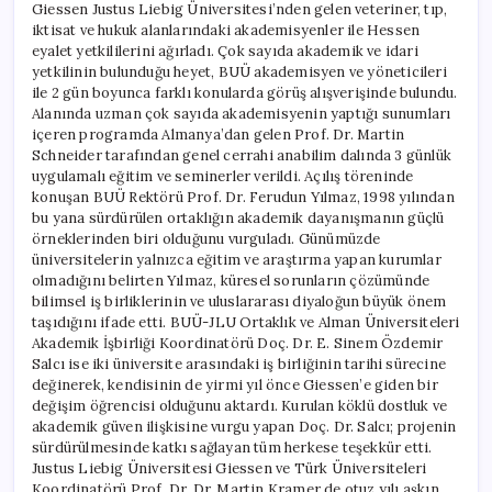
Giessen Justus Liebig Üniversitesi’nden gelen veteriner, tıp,
iktisat ve hukuk alanlarındaki akademisyenler ile Hessen
eyalet yetkililerini ağırladı. Çok sayıda akademik ve idari
yetkilinin bulunduğu heyet, BUÜ akademisyen ve yöneticileri
ile 2 gün boyunca farklı konularda görüş alışverişinde bulundu.
Alanında uzman çok sayıda akademisyenin yaptığı sunumları
içeren programda Almanya’dan gelen Prof. Dr. Martin
Schneider tarafından genel cerrahi anabilim dalında 3 günlük
uygulamalı eğitim ve seminerler verildi. Açılış töreninde
konuşan BUÜ Rektörü Prof. Dr. Ferudun Yılmaz, 1998 yılından
bu yana sürdürülen ortaklığın akademik dayanışmanın güçlü
örneklerinden biri olduğunu vurguladı. Günümüzde
üniversitelerin yalnızca eğitim ve araştırma yapan kurumlar
olmadığını belirten Yılmaz, küresel sorunların çözümünde
bilimsel iş birliklerinin ve uluslararası diyaloğun büyük önem
taşıdığını ifade etti. BUÜ-JLU Ortaklık ve Alman Üniversiteleri
Akademik İşbirliği Koordinatörü Doç. Dr. E. Sinem Özdemir
Salcı ise iki üniversite arasındaki iş birliğinin tarihi sürecine
değinerek, kendisinin de yirmi yıl önce Giessen’e giden bir
değişim öğrencisi olduğunu aktardı. Kurulan köklü dostluk ve
akademik güven ilişkisine vurgu yapan Doç. Dr. Salcı; projenin
sürdürülmesinde katkı sağlayan tüm herkese teşekkür etti.
Justus Liebig Üniversitesi Giessen ve Türk Üniversiteleri
Koordinatörü Prof. Dr. Dr. Martin Kramer de otuz yılı aşkın