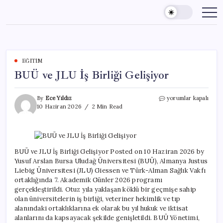
Skip
to
content
EĞITIM
BUÜ ve JLU İş Birliği Gelişiyor
BUÜ
By
Ece Yıldız
yorumlar kapalı
ve
10 Haziran 2026
2 Min Read
JLU
İş
Birliği
Gelişiyor
için
BUÜ ve JLU İş Birliği Gelişiyor Posted on 10 Haziran 2026 by
Yusuf Arslan Bursa Uludağ Üniversitesi (BUÜ), Almanya Justus
Liebig Üniversitesi (JLU) Giessen ve Türk-Alman Sağlık Vakfı
ortaklığında 7. Akademik Günler 2026 programı
gerçekleştirildi. Otuz yıla yaklaşan köklü bir geçmişe sahip
olan üniversitelerin iş birliği, veteriner hekimlik ve tıp
alanındaki ortaklıklarına ek olarak bu yıl hukuk ve iktisat
alanlarını da kapsayacak şekilde genişletildi. BUÜ Yönetimi,