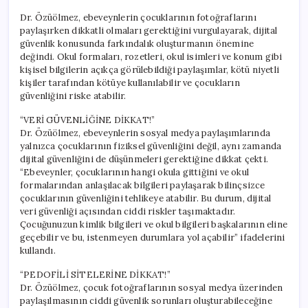
Dr. Özüölmez, ebeveynlerin çocuklarının fotoğraflarını
paylaşırken dikkatli olmaları gerektiğini vurgulayarak, dijital
güvenlik konusunda farkındalık oluşturmanın önemine
değindi. Okul formaları, rozetleri, okul isimleri ve konum gibi
kişisel bilgilerin açıkça görülebildiği paylaşımlar, kötü niyetli
kişiler tarafından kötüye kullanılabilir ve çocukların
güvenliğini riske atabilir.
“VERİ GÜVENLİĞİNE DİKKAT!”
Dr. Özüölmez, ebeveynlerin sosyal medya paylaşımlarında
yalnızca çocuklarının fiziksel güvenliğini değil, aynı zamanda
dijital güvenliğini de düşünmeleri gerektiğine dikkat çekti.
“Ebeveynler, çocuklarının hangi okula gittiğini ve okul
formalarından anlaşılacak bilgileri paylaşarak bilinçsizce
çocuklarının güvenliğini tehlikeye atabilir. Bu durum, dijital
veri güvenliği açısından ciddi riskler taşımaktadır.
Çocuğunuzun kimlik bilgileri ve okul bilgileri başkalarının eline
geçebilir ve bu, istenmeyen durumlara yol açabilir” ifadelerini
kullandı.
“PEDOFİLİ SİTELERİNE DİKKAT!”
Dr. Özüölmez, çocuk fotoğraflarının sosyal medya üzerinden
paylaşılmasının ciddi güvenlik sorunları oluşturabileceğine