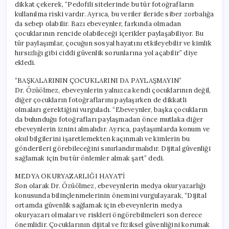
dikkat çekerek, “Pedofili sitelerinde bu tür fotoğrafların
kullanılma riski vardır. Ayrıca, bu veriler ileride siber zorbalığa
da sebep olabilir. Bazı ebeveynler, farkında olmadan
çocuklarının rencide olabileceği içerikler paylaşabiliyor. Bu
tür paylaşımlar, çocuğun sosyal hayatını etkileyebilir ve kimlik
hırsızlığı gibi ciddi güvenlik sorunlarına yol açabilir” diye
ekledi.
“BAŞKALARININ ÇOCUKLARINI DA PAYLAŞMAYIN”
Dr. Özüölmez, ebeveynlerin yalnızca kendi çocuklarının değil,
diğer çocukların fotoğraflarını paylaşırken de dikkatli
olmaları gerektiğini vurguladı. “Ebeveynler, başka çocukların
da bulunduğu fotoğrafları paylaşmadan önce mutlaka diğer
ebeveynlerin iznini almalıdır. Ayrıca, paylaşımlarda konum ve
okul bilgilerini işaretlemekten kaçınmalı ve kimlerin bu
gönderileri görebileceğini sınırlandırmalıdır. Dijital güvenliği
sağlamak için bu tür önlemler almak şart” dedi.
MEDYA OKURYAZARLIĞI HAYATİ
Son olarak Dr. Özüölmez, ebeveynlerin medya okuryazarlığı
konusunda bilinçlenmelerinin önemini vurgulayarak, “Dijital
ortamda güvenlik sağlamak için ebeveynlerin medya
okuryazarı olmaları ve riskleri öngörebilmeleri son derece
önemlidir. Çocuklarının dijital ve fiziksel güvenliğini korumak