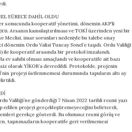
rdi.
EL SÜRECE DAHİL OLDU
ler sonucunda kooperatif yönetimi, dönemin AKP’li
gitti. Arsanın kamulaştırılması ve TOKİ üzerinden yeni bir
e Meclisi, imar sorunları nedeniyle bu talebe onay
 dönemin Ordu Valisi Tuncay Sonel’e taşıdı. Ordu Valiliği
 ile kooperatif arasında bir protokol imzalandı.
ıyla ev sahibi olması amaçlandı ve kooperatife ait bazı
lsiz olarak YİKOB’a devredildi. Protokolde, projenin
’nin projeyi üstlenmemesi durumunda tapuların altı ay
irtildi.
Dİ
du Valiliği’ne gönderdiği 7 Nisan 2022 tarihli resmi yazı
p edilen projeyi gerçekleştiremeyeceğini belirterek,
lemleri gerekçe gösterdi. Bu olumsuz resmi görüş ve
en, taşınmazların kooperatife geri verilmemesi