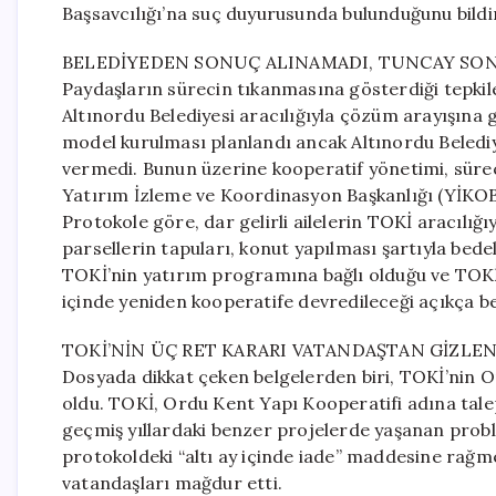
Başsavcılığı’na suç duyurusunda bulunduğunu bildi
BELEDİYEDEN SONUÇ ALINAMADI, TUNCAY SON
Paydaşların sürecin tıkanmasına gösterdiği tepki
Altınordu Belediyesi aracılığıyla çözüm arayışına 
model kurulması planlandı ancak Altınordu Belediy
vermedi. Bunun üzerine kooperatif yönetimi, süreci
Yatırım İzleme ve Koordinasyon Başkanlığı (YİKOB)
Protokole göre, dar gelirli ailelerin TOKİ aracılığ
parsellerin tapuları, konut yapılması şartıyla bede
TOKİ’nin yatırım programına bağlı olduğu ve TOKİ
içinde yeniden kooperatife devredileceği açıkça bel
TOKİ’NİN ÜÇ RET KARARI VATANDAŞTAN GİZLEN
Dosyada dikkat çeken belgelerden biri, TOKİ’nin Or
oldu. TOKİ, Ordu Kent Yapı Kooperatifi adına tale
geçmiş yıllardaki benzer projelerde yaşanan prob
protokoldeki “altı ay içinde iade” maddesine rağm
vatandaşları mağdur etti.