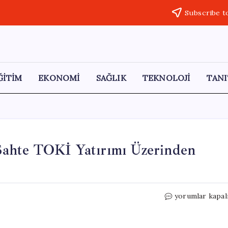
Subscribe t
ĞİTİM
EKONOMİ
SAĞLIK
TEKNOLOJİ
TANI
: Sahte TOKİ Yatırımı Üzerinden
Tuncay
yorumlar kapal
Sonel’in
İsim
Kirliliği: