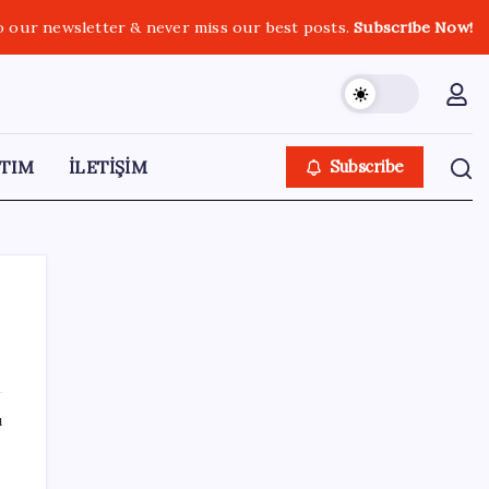
o our newsletter & never miss our best posts.
Subscribe Now!
TIM
İLETİŞİM
Subscribe
SON YAZILAR
ı
Fed Başkanı’ndan piyasaları sarsacak mesaj:
Enflasyon artarsa faiz artırımı yeniden