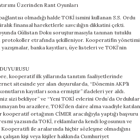
Sahte
TOKİ
 bağlantısı olmadığı halde TOKİ ismini kullanan S.S. Ordu
Yatırımı
alık finansal hareketlerle savcılığın dikkatini çekti.
Üzerinden
uoyunda Gülistan Doku soruşturmasıyla tanınan tutuklu
Rant
Oyunları
n protokoller etrafında şekilleniyor. Kooperatifin yönetimi
için
yazışmalar, banka kayıtları, üye listeleri ve TOKİ’nin
Ç DUYURUSU
 kooperatif ilk yıllarında tanıtım faaliyetlerinde
ernet sitesinde yer alan duyurularda, “Dönemin AKP’li
 konutların kayıtları sona ermiştir” ifadeleri yer aldı.
niz sizi bekliyor” ve “Yeni TOKİ evlerini Ordu’da Ordulular
ulunmayan bu arazilere, TOKİ’den daire alma vaadiyle katıla
 bir kooperatif ortağının CİMER aracılığıyla yaptığı başvuru
 resmi yazısında TOKİ, reklamlarda kendi logosunun ve
 Kooperatifi ile aralarında hiçbir sözleşme olmadığını
 çalışan kişi veya kişiler hakkında Cumhuriyet