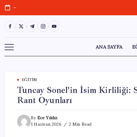
Skip
-
to
content
https://www.facebook.com/
https://twitter.com/
https://t.me/
https://www.instagram.com/
https://youtube.com/
ANA SAYFA
E
EĞITIM
Tuncay Sonel’in İsim Kirliliği
Rant Oyunları
By
Ece Yıldız
1 Haziran 2026
2 Min Read