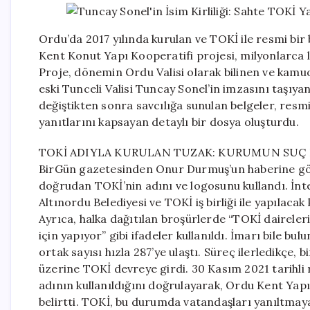
Ordu’da 2017 yılında kurulan ve TOKİ ile resmi bir
Kent Konut Yapı Kooperatifi projesi, milyonlarca lir
Proje, dönemin Ordu Valisi olarak bilinen ve kam
eski Tunceli Valisi Tuncay Sonel’in imzasını taşıya
değiştikten sonra savcılığa sunulan belgeler, resmi 
yanıtlarını kapsayan detaylı bir dosya oluşturdu.
TOKİ ADIYLA KURULAN TUZAK: KURUMUN SU
BirGün gazetesinden Onur Durmuş’un haberine göre,
doğrudan TOKİ’nin adını ve logosunu kullandı. İnt
Altınordu Belediyesi ve TOKİ iş birliği ile yapılacak
Ayrıca, halka dağıtılan broşürlerde “TOKİ daireleri
için yapıyor” gibi ifadeler kullanıldı. İmarı bile b
ortak sayısı hızla 287’ye ulaştı. Süreç ilerledikçe,
üzerine TOKİ devreye girdi. 30 Kasım 2021 tarihli
adının kullanıldığını doğrulayarak, Ordu Kent Yapı
belirtti. TOKİ, bu durumda vatandaşları yanıltmaya