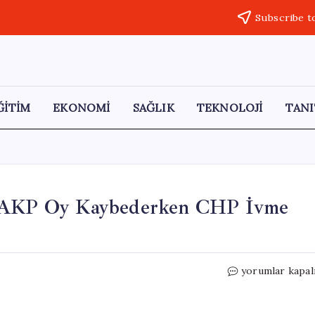
Subscribe t
ĞİTİM
EKONOMİ
SAĞLIK
TEKNOLOJİ
TANI
ı: AKP Oy Kaybederken CHP İvme
Trabzon’daki
yorumlar kapal
Anket
Sonuçları:
AKP