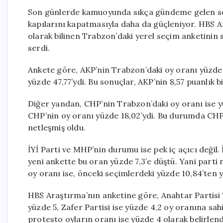
Son günlerde kamuoyunda sıkça gündeme gelen seç
kapılarını kapatmasıyla daha da güçleniyor. HBS A
olarak bilinen Trabzon’daki yerel seçim anketinin 
serdi.
Ankete göre, AKP’nin Trabzon’daki oy oranı yüzde 
yüzde 47,77’ydi. Bu sonuçlar, AKP’nin 8,57 puanlık b
Diğer yandan, CHP’nin Trabzon’daki oy oranı ise yü
CHP’nin oy oranı yüzde 18,02’ydi. Bu durumda CHP’n
netleşmiş oldu.
İYİ Parti ve MHP’nin durumu ise pek iç açıcı değil.
yeni ankette bu oran yüzde 7,3’e düştü. Yani part
oy oranı ise, önceki seçimlerdeki yüzde 10,84’ten 
HBS Araştırma’nın anketine göre, Anahtar Partisi 
yüzde 5, Zafer Partisi ise yüzde 4,2 oy oranına sah
protesto oyların oranı ise yüzde 4 olarak belirlend