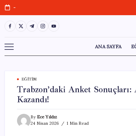
Skip
-
to
content
https://www.facebook.com/
https://twitter.com/
https://t.me/
https://www.instagram.com/
https://youtube.com/
ANA SAYFA
E
EĞITIM
Trabzon’daki Anket Sonuçlar
Kazandı!
By
Ece Yıldız
24 Nisan 2026
1 Min Read