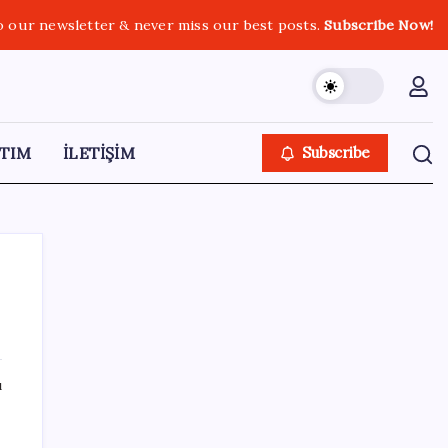
o our newsletter & never miss our best posts.
Subscribe Now!
TIM
İLETİŞİM
Subscribe
SON YAZILAR
ı
Fed Başkanı’ndan piyasaları sarsacak mesaj:
Enflasyon artarsa faiz artırımı yeniden