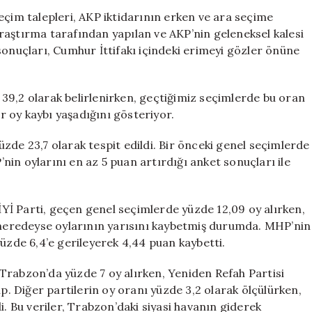
Oy
im talepleri, AKP iktidarının erken ve ara seçime
Kaybederken
raştırma tarafından yapılan ve AKP’nin geleneksel kalesi
CHP
sonuçları, Cumhur İttifakı içindeki erimeyi gözler önüne
İvme
Kazandı!
için
39,2 olarak belirlenirken, geçtiğimiz seçimlerde bu oran
ir oy kaybı yaşadığını gösteriyor.
zde 23,7 olarak tespit edildi. Bir önceki genel seçimlerde
in oylarını en az 5 puan artırdığı anket sonuçları ile
 İYİ Parti, geçen genel seçimlerde yüzde 12,09 oy alırken,
i neredeyse oylarının yarısını kaybetmiş durumda. MHP’nin
yüzde 6,4’e gerileyerek 4,44 puan kaybetti.
Trabzon’da yüzde 7 oy alırken, Yeniden Refah Partisi
ip. Diğer partilerin oy oranı yüzde 3,2 olarak ölçülürken,
i. Bu veriler, Trabzon’daki siyasi havanın giderek