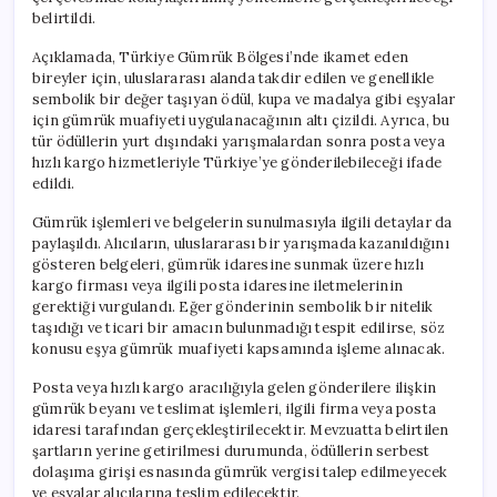
belirtildi.
Açıklamada, Türkiye Gümrük Bölgesi’nde ikamet eden
bireyler için, uluslararası alanda takdir edilen ve genellikle
sembolik bir değer taşıyan ödül, kupa ve madalya gibi eşyalar
için gümrük muafiyeti uygulanacağının altı çizildi. Ayrıca, bu
tür ödüllerin yurt dışındaki yarışmalardan sonra posta veya
hızlı kargo hizmetleriyle Türkiye’ye gönderilebileceği ifade
edildi.
Gümrük işlemleri ve belgelerin sunulmasıyla ilgili detaylar da
paylaşıldı. Alıcıların, uluslararası bir yarışmada kazanıldığını
gösteren belgeleri, gümrük idaresine sunmak üzere hızlı
kargo firması veya ilgili posta idaresine iletmelerinin
gerektiği vurgulandı. Eğer gönderinin sembolik bir nitelik
taşıdığı ve ticari bir amacın bulunmadığı tespit edilirse, söz
konusu eşya gümrük muafiyeti kapsamında işleme alınacak.
Posta veya hızlı kargo aracılığıyla gelen gönderilere ilişkin
gümrük beyanı ve teslimat işlemleri, ilgili firma veya posta
idaresi tarafından gerçekleştirilecektir. Mevzuatta belirtilen
şartların yerine getirilmesi durumunda, ödüllerin serbest
dolaşıma girişi esnasında gümrük vergisi talep edilmeyecek
ve eşyalar alıcılarına teslim edilecektir.