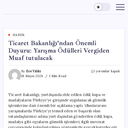
Skip
to
content
HABER
Ticaret Bakanlığı’ndan Önemli
Duyuru: Yarışma Ödülleri Vergiden
Muaf tutulacak
Ticaret
By
Ece Yıldız
yorumlar kapalı
Bakanlığı’ndan
18 Mayıs 2026
1 Min Read
Önemli
Duyuru:
Yarışma
Ticaret Bakanlığı, yurtdışında elde edilen ödül, kupa ve
Ödülleri
madalyaların Türkiye’ye girişinde uygulanacak gümrük
Vergiden
Muaf
işlemlerine dair önemli bir açıklama yaptı. Uluslararası
tutulacak
yarışmalarda Türkiye’yi temsil eden ve başarılı olan
için
vatandaşlarımız adına yurt dışından gönderilen ödül, kupa,
madalya gibi eşyaların gümrük işlemleri, ilgili mevzuat
çerçevesinde kolaylaştırılmış yöntemlerle gerçekleştirileceği