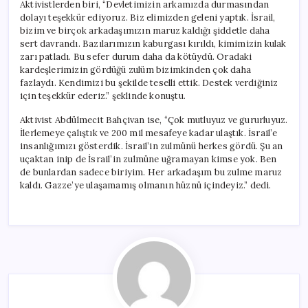
Aktivistlerden biri, “Devletimizin arkamızda durmasından
dolayı teşekkür ediyoruz. Biz elimizden geleni yaptık. İsrail,
bizim ve birçok arkadaşımızın maruz kaldığı şiddetle daha
sert davrandı. Bazılarımızın kaburgası kırıldı, kimimizin kulak
zarı patladı. Bu sefer durum daha da kötüydü. Oradaki
kardeşlerimizin gördüğü zulüm bizimkinden çok daha
fazlaydı. Kendimizi bu şekilde teselli ettik. Destek verdiğiniz
için teşekkür ederiz.” şeklinde konuştu.
Aktivist Abdülmecit Bahçivan ise, “Çok mutluyuz ve gururluyuz.
İlerlemeye çalıştık ve 200 mil mesafeye kadar ulaştık. İsrail’e
insanlığımızı gösterdik. İsrail’in zulmünü herkes gördü. Şu an
uçaktan inip de İsrail’in zulmüne uğramayan kimse yok. Ben
de bunlardan sadece biriyim. Her arkadaşım bu zulme maruz
kaldı. Gazze’ye ulaşamamış olmanın hüznü içindeyiz.” dedi.