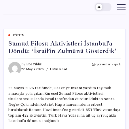
Skip
to
content
EĞITIM
Sumud Filosu Aktivistleri İstanbul’a
Döndü: ‘İsrail’in Zulmünü Gösterdik’
Sumud
By
Ece Yıldız
yorumlar kapalı
Filosu
22 Mayıs 2026
1 Min Read
Aktivistleri
İstanbul’a
Döndü:
22 Mayıs 2026 tarihinde, Gazze’ye insani yardım taşımak
‘İsrail’in
amacıyla yola çıkan Küresel Sumud Filosu aktivistleri,
Zulmünü
Gösterdik’
uluslararası sularda İsrail tarafından durdurulduktan sonra
için
Negev Çölü’ndeki Ketziot Hapishanesi’nden serbest
bırakılarak Ramon Havalimanı’na getirildi. 85’i Türk vatandaşı
toplam 422 aktivistin, Türk Hava Yolları’na ait üç ayrı uçakla
İstanbul’a dönmesi sağlandı.