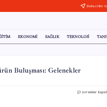
Subscribe t
ĞİTİM
EKONOMİ
SAĞLIK
TEKNOLOJİ
TANI
ürün Buluşması: Gelenekler
Sofya
yorumlar kapal
Üniversitesi’nd
Üç
Kültürün