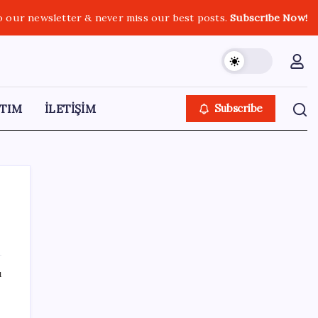
o our newsletter & never miss our best posts.
Subscribe Now!
TIM
İLETİŞİM
Subscribe
SON YAZILAR
ı
e
20.000 TL Altına Satın Alınabilecek Fiyat
Performans 6 Tablet!