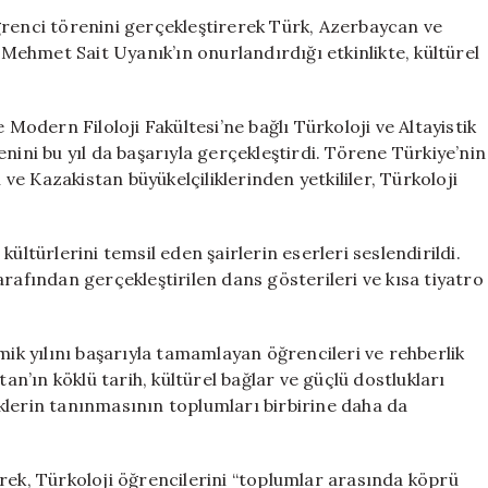
Buluşması:
ğrenci törenini gerçekleştirerek Türk, Azerbaycan ve
Gelenekler
i Mehmet Sait Uyanık’ın onurlandırdığı etkinlikte, kültürel
Yaşatıldı
için
 Modern Filoloji Fakültesi’ne bağlı Türkoloji ve Altayistik
nini bu yıl da başarıyla gerçekleştirdi. Törene Türkiye’nin
e Kazakistan büyükelçiliklerinden yetkililer, Türkoloji
ültürlerini temsil eden şairlerin eserleri seslendirildi.
rafından gerçekleştirilen dans gösterileri ve kısa tiyatro
k yılını başarıyla tamamlayan öğrencileri ve rehberlik
tan’ın köklü tarih, kültürel bağlar ve güçlü dostlukları
klerin tanınmasının toplumları birbirine daha da
rek, Türkoloji öğrencilerini “toplumlar arasında köprü