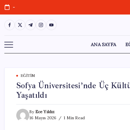
Skip
-
to
content
https://www.facebook.com/
https://twitter.com/
https://t.me/
https://www.instagram.com/
https://youtube.com/
ANA SAYFA
E
EĞITIM
Sofya Üniversitesi’nde Üç Kült
Yaşatıldı
By
Ece Yıldız
16 Mayıs 2026
1 Min Read