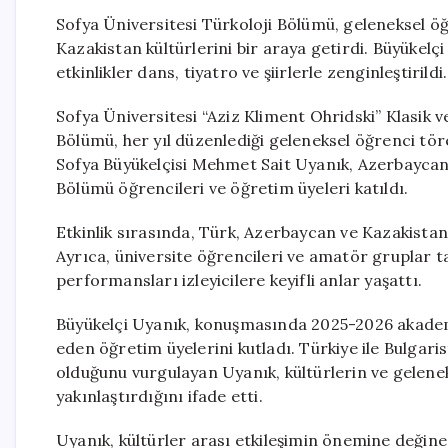
Sofya Üniversitesi Türkoloji Bölümü, geleneksel ö
Kazakistan kültürlerini bir araya getirdi. Büyükelç
etkinlikler dans, tiyatro ve şiirlerle zenginleştirildi.
Sofya Üniversitesi “Aziz Kliment Ohridski” Klasik ve
Bölümü, her yıl düzenlediği geleneksel öğrenci töre
Sofya Büyükelçisi Mehmet Sait Uyanık, Azerbaycan v
Bölümü öğrencileri ve öğretim üyeleri katıldı.
Etkinlik sırasında, Türk, Azerbaycan ve Kazakistan k
Ayrıca, üniversite öğrencileri ve amatör gruplar ta
performansları izleyicilere keyifli anlar yaşattı.
Büyükelçi Uyanık, konuşmasında 2025-2026 akademi
eden öğretim üyelerini kutladı. Türkiye ile Bulgaris
olduğunu vurgulayan Uyanık, kültürlerin ve gelene
yakınlaştırdığını ifade etti.
Uyanık, kültürler arası etkileşimin önemine değine