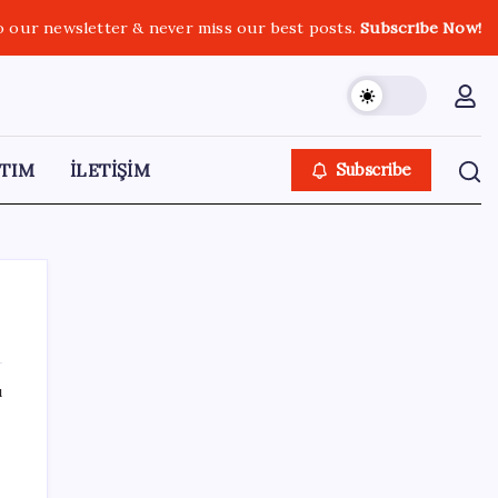
o our newsletter & never miss our best posts.
Subscribe Now!
TIM
İLETİŞİM
Subscribe
ı
SON YAZILAR
Köprülere talip olan Fransız şirket
komşunun elektriğini döşüyor