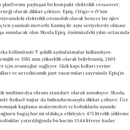
Tanıttı:
nı platformu paylaşan bu kompakt elektrikli crossover,
Özellikleri
neği olarak dikkat çekiyor. Epiq, Citigo-e iV’nin
ve
yesindeki elektrikli otomobili olarak benzer bir işlev
Fiyatı
 içten yanmalı motorlu Kamiq ile aynı seviyelerde olması
için
ışa sunulacak olan Skoda Epiq, önümüzdeki yılın ortasında
arka bölümünde T şekilli aydınlatmalar kullanılıyor.
işlik ve 1581 mm yükseklik olarak belirlenmiş. 2601
için avantajlar sağlıyor. Gizli kapı kolları yerine
alları ve aerodinamik jant tasarımları sayesinde Epiq’in
nçlik multimedya ekranı standart olarak sunuluyor. Skoda,
e fiziksel tuşlar da bulundurmasıyla dikkat çekiyor. Üst
umuşak kaplama malzemeleri ve koltuklarla uyumlu
ğmen bagaj hacmi oldukça etkileyici; 475 litrelik yükleme
 koltuklar yatırıldığında bu hacim 1344 litreye kadar