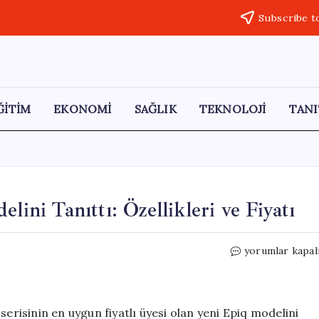
Subscribe t
ĞİTİM
EKONOMİ
SAĞLIK
TEKNOLOJİ
TANI
lini Tanıttı: Özellikleri ve Fiyatı
Skoda,
yorumlar kapal
Yeni
Elektrikli
Epiq
Modelini
serisinin en uygun fiyatlı üyesi olan yeni Epiq modelini