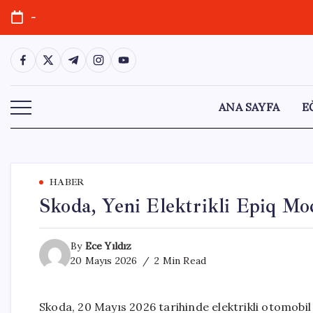
Skip
-
to
content
https://www.facebook.com/
https://twitter.com/
https://t.me/
https://www.instagram.com/
https://youtube.com/
ANA SAYFA
E
HABER
Skoda, Yeni Elektrikli Epiq Mode
By
Ece Yıldız
20 Mayıs 2026
2 Min Read
Skoda, 20 Mayıs 2026 tarihinde elektrikli otomobil 