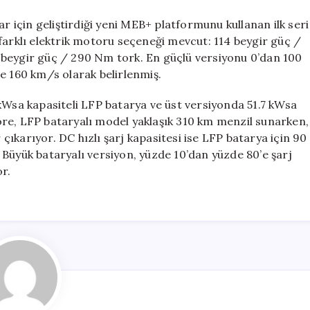
ar için geliştirdiği yeni MEB+ platformunu kullanan ilk seri
farklı elektrik motoru seçeneği mevcut: 114 beygir güç /
 beygir güç / 290 Nm tork. En güçlü versiyonu 0’dan 100
e 160 km/s olarak belirlenmiş.
kWsa kapasiteli LFP batarya ve üst versiyonda 51.7 kWsa
re, LFP bataryalı model yaklaşık 310 km menzil sunarken,
ıkarıyor. DC hızlı şarj kapasitesi ise LFP batarya için 90
Büyük bataryalı versiyon, yüzde 10’dan yüzde 80’e şarj
r.