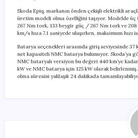
Skoda Epiq, markanın önden çekişli elektrikli araçl
üretim modeli olma özelliğini taşıyor. Modelde üç 
267 Nm tork, 133 beygir güç / 267 Nm tork ve 208
km/s hıza 7.1 saniyede ulaşırken, maksimum hızı is
Batarya seçenekleri arasında giriş seviyesinde 37 
net kapasiteli NMC batarya bulunuyor. Skoda’ya gö
NMC bataryalı versiyon bu değeri 440 km’ye kadar ç
kW ve NMC batarya için 125 kW olarak belirlenmiş. 
olma süresini yaklaşık 24 dakikada tamamlayabiliyo