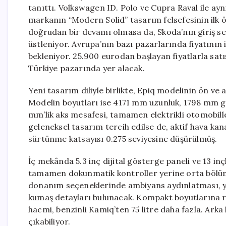
tanıttı. Volkswagen ID. Polo ve Cupra Raval ile ay
markanın “Modern Solid” tasarım felsefesinin ilk ör
doğrudan bir devamı olmasa da, Skoda’nın giriş sevi
üstleniyor. Avrupa’nın bazı pazarlarında fiyatının
bekleniyor. 25.900 eurodan başlayan fiyatlarla sat
Türkiye pazarında yer alacak.
Yeni tasarım diliyle birlikte, Epiq modelinin ön ve 
Modelin boyutları ise 4171 mm uzunluk, 1798 mm gen
mm’lik aks mesafesi, tamamen elektrikli otomobiller 
geleneksel tasarım tercih edilse de, aktif hava kan
sürtünme katsayısı 0.275 seviyesine düşürülmüş.
İç mekânda 5.3 inç dijital gösterge paneli ve 13 i
tamamen dokunmatik kontroller yerine orta bölümd
donanım seçeneklerinde ambiyans aydınlatması, y
kumaş detayları bulunacak. Kompakt boyutlarına ra
hacmi, benzinli Kamiq’ten 75 litre daha fazla. Arka
çıkabiliyor.