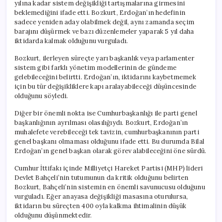
yılına kadar sistem değişikliği tartışmalarına girmesini
beklemediğini ifade etti. Bozkurt, Erdoğan’ın hedefinin
sadece yeniden aday olabilmek değil, aynı zamanda seçim
barajını düşürmek ve bazı düzenlemeler yaparak 5 yıl daha
iktidarda kalmak olduğunu vurguladı.
Bozkurt, ilerleyen süreçte yarı başkanlık veya parlamenter
sistem gibi farklı yönetim modellerinin de gündeme
gelebileceğini belirtti. Erdoğan’ın, iktidarını kaybetmemek
için bu tür değişikliklere kapı aralayabileceği düşüncesinde
olduğunu söyledi.
Diğer bir önemli nokta ise Cumhurbaşkanlığı ile parti genel
başkanlığının ayrılması olasılığıydı. Bozkurt, Erdoğan’ın
muhalefete verebileceği tek tavizin, cumhurbaşkanının parti
genel başkanı olmaması olduğunu ifade etti. Bu durumda Bilal
Erdoğan’ın genel başkan olarak görev alabileceğini öne sürdü.
Cumhur İttifakı içinde Milliyetçi Hareket Partisi (MHP) lideri
Devlet Bahçeli’nin tutumunun da kritik olduğunu belirten
Bozkurt, Bahçeli’nin sistemin en önemli savunucusu olduğunu
vurguladı. Eğer anayasa değişikliği masasına oturulursa,
iktidarın bu süreçten 400 oyla kalkma ihtimalinin düşük
olduğunu düşünmektedir.