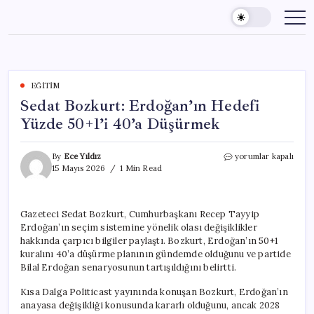
Skip
to
content
EĞITIM
Sedat Bozkurt: Erdoğan’ın Hedefi
Yüzde 50+1’i 40’a Düşürmek
Sedat
By
Ece Yıldız
yorumlar kapalı
Bozkurt:
15 Mayıs 2026
1 Min Read
Erdoğan’ın
Hedefi
Yüzde
Gazeteci Sedat Bozkurt, Cumhurbaşkanı Recep Tayyip
50+1’i
Erdoğan’ın seçim sistemine yönelik olası değişiklikler
40’a
Düşürmek
hakkında çarpıcı bilgiler paylaştı. Bozkurt, Erdoğan’ın 50+1
için
kuralını 40’a düşürme planının gündemde olduğunu ve partide
Bilal Erdoğan senaryosunun tartışıldığını belirtti.
Kısa Dalga Politicast yayınında konuşan Bozkurt, Erdoğan’ın
anayasa değişikliği konusunda kararlı olduğunu, ancak 2028