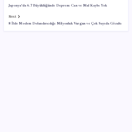
Japonya’da 6.7 Büyüklüğünde Deprem: Can ve Mal Kaybı Yok
Next
8 İlde Modem Dolandırıcılığı: Milyonluk Vurgun ve Çok Sayıda Gözaltı
SON YAZILAR
Fed Başkanı’ndan piyasaları sarsacak mesaj:
Enflasyon artarsa faiz artırımı yeniden masaya
gelecek
AB’den Ar-Ge’ye 130 milyar euroluk kaynak