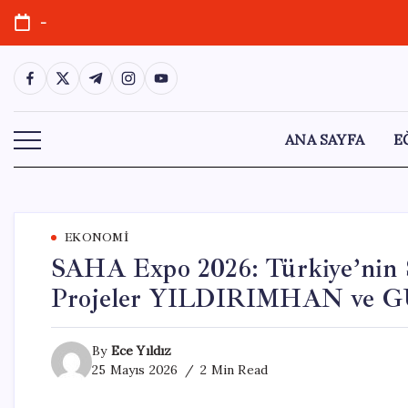
Skip
-
to
content
https://www.facebook.com/
https://twitter.com/
https://t.me/
https://www.instagram.com/
https://youtube.com/
ANA SAYFA
E
EKONOMI
SAHA Expo 2026: Türkiye’nin 
Projeler YILDIRIMHAN ve
By
Ece Yıldız
25 Mayıs 2026
2 Min Read