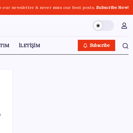
o our newsletter & never miss our best posts.
Subscribe Now!
TIM
İLETİŞİM
Subscribe
SON YAZILAR
ı
20.000 TL Altına Satın Alınabilecek Fiyat
Performans 6 Tablet!