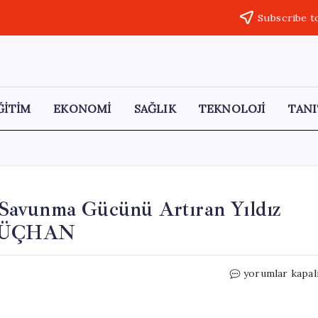
Subscribe t
ĞİTİM
EKONOMİ
SAĞLIK
TEKNOLOJİ
TANI
Savunma Gücünü Artıran Yıldız
 GÜÇHAN
SAHA
yorumlar kapal
Expo
2026:
Türkiye’nin