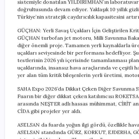
sistemiyle donatılan YILDIRIMHAN’ın laboratuvar t
doğrultusunda devam ediyor. Yaklaşık 10 yıllık giz
Türkiye’nin stratejik caydırıcılık kapasitesini artır
GÜÇHAN: Yerli Savaş Uçakları İçin Geliştirilen Kri
GÜÇHAN turbofan jet motoru, Milli Savunma Bakanl
diğer önemli proje. Tamamen yerli kaynaklarla üre
uçakları seviyesinde bir performans hedefliyor. Şu a
testlerinin 2026 yılı içerisinde tamamlanması pla
uçaklarında, insansız hava araçlarında ve çeşitli 
yer alan tüm kritik bileşenlerin yerli üretimi, moto
SAHA Expo 2026’da Dikkat Çeken Diğer Savunma S
Fuarın bir diğer dikkat çeken katılımcısı ROKETSA
arasında NEŞTER adlı hassas mühimmat, CİRİT ant
CİDA gibi projeler yer aldı.
ASELSAN da fuarda yoğun ilgi gördü, özellikle hava
ASELSAN standında GÜRZ, KORKUT, EJDERHA, GÖKB