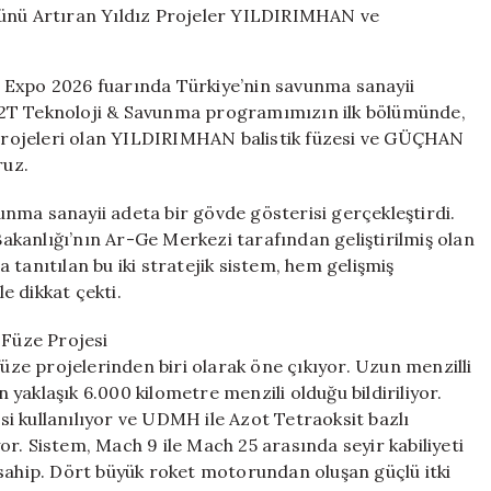
Savunma
Gücünü
Artıran
 Expo 2026 fuarında Türkiye’nin savunma sanayii
Yıldız
di. 2T Teknoloji & Savunma programımızın ilk bölümünde,
Projeler
n projeleri olan YILDIRIMHAN balistik füzesi ve GÜÇHAN
YILDIRIMHAN
ve
ruz.
GÜÇHAN
için
nma sanayii adeta bir gövde gösterisi gerçekleştirdi.
 Bakanlığı’nın Ar-Ge Merkezi tarafından geliştirilmiş olan
nıtılan bu iki stratejik sistem, hem gelişmiş
le dikkat çekti.
 Füze Projesi
füze projelerinden biri olarak öne çıkıyor. Uzun menzilli
n yaklaşık 6.000 kilometre menzili olduğu bildiriliyor.
isi kullanılıyor ve UDMH ile Azot Tetraoksit bazlı
iyor. Sistem, Mach 9 ile Mach 25 arasında seyir kabiliyeti
 sahip. Dört büyük roket motorundan oluşan güçlü itki