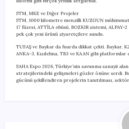
sistemi gibi birçok yenilik sergilendi.
STM, MKE ve Diğer Projeler
STM, 1000 kilometre menzilli KUZGUN mühimmatını
17 füzesi, ATTİLA obüsü, BOZKIR sistemi, ALPAY-2
pek çok yeni ürünü ziyaretçilere sundu.
TUSAŞ ve Baykar da fuarda dikkat çekti. Baykar, K2 
ANKA-3, Kızılelma, TB3 ve KAAN gibi platformlar da
SAHA Expo 2026, Türkiye’nin savunma sanayii alanınd
stratejilerindeki gelişmeleri gözler önüne serdi. B
gücünü şekillendiren projelerin tanıtılması, sektör