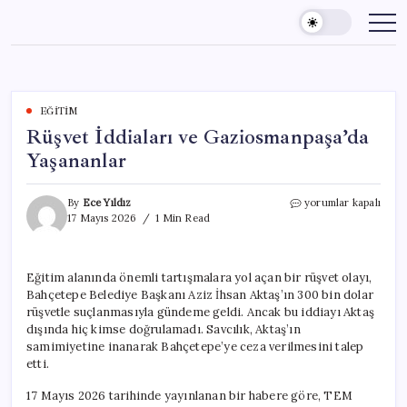
Skip
to
content
EĞITIM
Rüşvet İddiaları ve Gaziosmanpaşa’da
Yaşananlar
Rüşvet
By
Ece Yıldız
yorumlar kapalı
İddiaları
17 Mayıs 2026
1 Min Read
ve
Gaziosmanpaşa’da
Yaşananlar
Eğitim alanında önemli tartışmalara yol açan bir rüşvet olayı,
için
Bahçetepe Belediye Başkanı Aziz İhsan Aktaş’ın 300 bin dolar
rüşvetle suçlanmasıyla gündeme geldi. Ancak bu iddiayı Aktaş
dışında hiç kimse doğrulamadı. Savcılık, Aktaş’ın
samimiyetine inanarak Bahçetepe’ye ceza verilmesini talep
etti.
17 Mayıs 2026 tarihinde yayınlanan bir habere göre, TEM