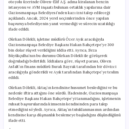
otoyolu üzerinde Güven-Elif A.Ş. adına kiralanan benzin
istasyonu ve AVM inşaatı bulunan ortaklık yapılarına dair
Gaziosmanpaşa Belediyesi’nden kazı izni talep edileceği
açıklandı. Ancak, 2024 yerel seçimlerinden önce yapılan
başvuruya belediyenin yanıt vermediği ve sürecin uzatıldığı
ifade edildi.
Gürkan Dölekli, işletme müdürü Özer Ayık aracılığıyla
Gaziosmanpaşa Belediye Başkanı Hakan Bahçetepe’ye 300
bin dolar rüşvet verildiğini iddia etti. Ayrıca, Seza
Büyükçulha’nın bu durumu Gürkan Dölekli ile görüşerek
doğruladığı belirtildi. İddialara göre, rüşvet parası, Güven
Asfalt’ın finans müdürü Burak Bayrak tarafından bir dövizci
aracılığıyla gönderildi ve Ayık tarafından Bahçetepe’ye teslim
edildi.
Gürkan Dölekli, Aktaş’ın kendisine husumet beslediğini ve bu
nedenle iftira attığını öne sürdü. İfadesinde, Gaziosmanpaşa
Belediye Başkanı Hakan Bahçetepe’yi tanımadığını, işletmenin
ruhsat başvurularında kimsenin kendisinden para talep
etmediğini söyledi. Ayrıca, Aktaş’ın tutuklanmasının ardından
kendisine karşı düşmanlık beslemeye başladığını düşündüğünü
ifade etti.