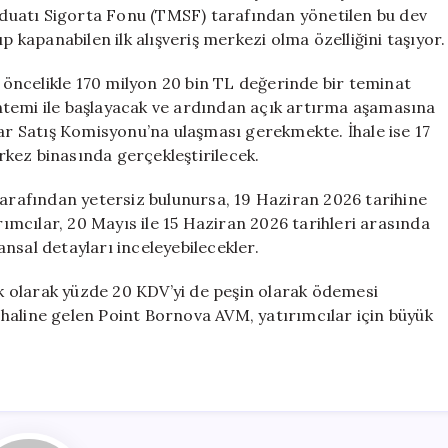
TL
duatı Sigorta Fonu (TMSF) tarafından yönetilen bu dev
ile
apanabilen ilk alışveriş merkezi olma özelliğini taşıyor.
Rekor
Fiyata
n öncelikle 170 milyon 20 bin TL değerinde bir teminat
Satışa
yöntemi ile başlayacak ve ardından açık artırma aşamasına
Çıkarıldı
dar Satış Komisyonu’na ulaşması gerekmekte. İhale ise 17
için
kez binasında gerçekleştirilecek.
tarafından yetersiz bulunursa, 19 Haziran 2026 tarihine
ırımcılar, 20 Mayıs ile 15 Haziran 2026 tarihleri arasında
nansal detayları inceleyebilecekler.
 ek olarak yüzde 20 KDV’yi de peşin olarak ödemesi
ri haline gelen Point Bornova AVM, yatırımcılar için büyük