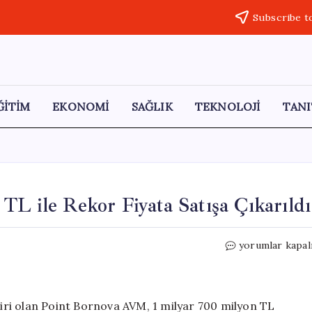
Subscribe t
ĞİTİM
EKONOMİ
SAĞLIK
TEKNOLOJİ
TANI
TL ile Rekor Fiyata Satışa Çıkarıldı
Point
yorumlar kapal
Bornova
AVM,
1.7
Milyar
 biri olan Point Bornova AVM, 1 milyar 700 milyon TL