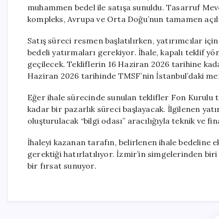
muhammen bedel ile satışa sunuldu. Tasarruf Mev
kompleks, Avrupa ve Orta Doğu’nun tamamen açılıp k
Satış süreci resmen başlatılırken, yatırımcılar içi
bedeli yatırmaları gerekiyor. İhale, kapalı teklif 
geçilecek. Tekliflerin 16 Haziran 2026 tarihine ka
Haziran 2026 tarihinde TMSF’nin İstanbul’daki mer
Eğer ihale sürecinde sunulan teklifler Fon Kurulu 
kadar bir pazarlık süreci başlayacak. İlgilenen yat
oluşturulacak “bilgi odası” aracılığıyla teknik ve fi
İhaleyi kazanan tarafın, belirlenen ihale bedeline
gerektiği hatırlatılıyor. İzmir’in simgelerinden bi
bir fırsat sunuyor.