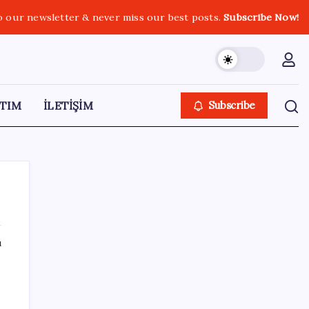
o our newsletter & never miss our best posts.
Subscribe Now!
TIM
İLETİŞİM
Subscribe
ı
SON YAZILAR
AB ambalaj kısıtlaması için düğmeye bastı