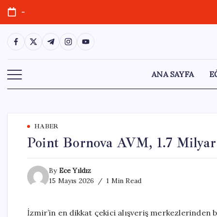
Skip
-
to
content
https://www.facebook.com/
https://twitter.com/
https://t.me/
https://www.instagram.com/
https://youtube.com/
ANA SAYFA
E
HABER
Point Bornova AVM, 1.7 Milyar 
By
Ece Yıldız
15 Mayıs 2026
1 Min Read
İzmir’in en dikkat çekici alışveriş merkezlerinden