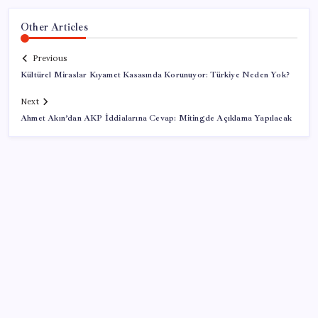
Other Articles
Previous
Kültürel Miraslar Kıyamet Kasasında Korunuyor: Türkiye Neden Yok?
Next
Ahmet Akın’dan AKP İddialarına Cevap: Mitingde Açıklama Yapılacak
SON YAZILAR
AB’den Ar-Ge’ye 130 milyar euroluk kaynak