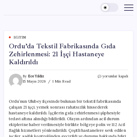
Skip
to
content
EĞITIM
Ordu’da Tekstil Fabrikasında Gıda
Zehirlenmesi: 21 İşçi Hastaneye
Kaldırıldı
Ordu’da
By
Ece Yıldız
yorumlar kapalı
Tekstil
15 Mayıs 2026
1 Min Read
Fabrikasında
Gıda
Zehirlenmesi:
Ordu’nun Ulubey ilçesinde bulunan bir tekstil fabrikasında
21
çalışan 21 işçi, yemek sonrası rahatsızlık hissederek
İşçi
Hastaneye
hastaneye kaldırıldı. İşçilerin gıda zehirlenmesi şüphesiyle
Kaldırıldı
tedavi altına alındığı bildirildi. Olayın ardından acil durum
için
ekiplerine haber verilmesiyle birlikte bölgeye polis ve 112 Acil
Sağlık hizmetleri yönlendirildi. Çeşitli hastanelere sevk edilen
işçiler, sağlık kontrolünden geçirildi ve durumu hakkında bilgi