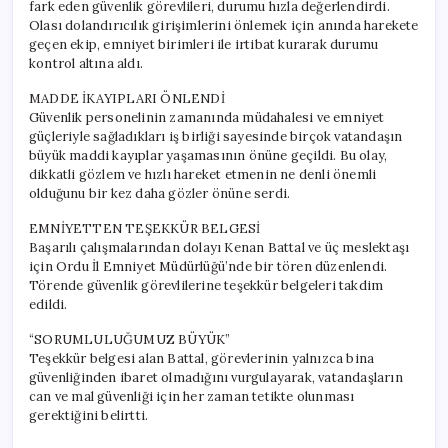
fark eden güvenlik görevlileri, durumu hızla değerlendirdi.
Olası dolandırıcılık girişimlerini önlemek için anında harekete
geçen ekip, emniyet birimleri ile irtibat kurarak durumu
kontrol altına aldı.
MADDE İKAYIPLARI ÖNLENDİ
Güvenlik personelinin zamanında müdahalesi ve emniyet
güçleriyle sağladıkları iş birliği sayesinde birçok vatandaşın
büyük maddi kayıplar yaşamasının önüne geçildi. Bu olay,
dikkatli gözlem ve hızlı hareket etmenin ne denli önemli
olduğunu bir kez daha gözler önüne serdi.
EMNİYETTEN TEŞEKKÜR BELGESİ
Başarılı çalışmalarından dolayı Kenan Battal ve üç meslektaşı
için Ordu İl Emniyet Müdürlüğü’nde bir tören düzenlendi.
Törende güvenlik görevlilerine teşekkür belgeleri takdim
edildi.
“SORUMLULUĞUMUZ BÜYÜK”
Teşekkür belgesi alan Battal, görevlerinin yalnızca bina
güvenliğinden ibaret olmadığını vurgulayarak, vatandaşların
can ve mal güvenliği için her zaman tetikte olunması
gerektiğini belirtti.