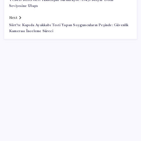
Seviyesine Ulaştı
Next
Siirt’te Kapıda Ayakkabı Testi Yapan Soyguncuların Peşinde: Güvenlik
Kamerası İnceleme Süreci
SON YAZILAR
AB ambalaj kısıtlaması için düğmeye bastı
Fed Başkanı’ndan piyasaları sarsacak mesaj:
Enflasyon artarsa faiz artırımı yeniden masaya
gelecek