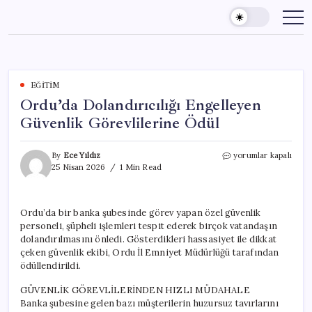
Skip
to
content
EĞITIM
Ordu’da Dolandırıcılığı Engelleyen
Güvenlik Görevlilerine Ödül
Ordu’da
By
Ece Yıldız
yorumlar kapalı
Dolandırıcılığı
25 Nisan 2026
1 Min Read
Engelleyen
Güvenlik
Görevlilerine
Ordu’da bir banka şubesinde görev yapan özel güvenlik
Ödül
personeli, şüpheli işlemleri tespit ederek birçok vatandaşın
için
dolandırılmasını önledi. Gösterdikleri hassasiyet ile dikkat
çeken güvenlik ekibi, Ordu İl Emniyet Müdürlüğü tarafından
ödüllendirildi.
GÜVENLİK GÖREVLİLERİNDEN HIZLI MÜDAHALE
Banka şubesine gelen bazı müşterilerin huzursuz tavırlarını