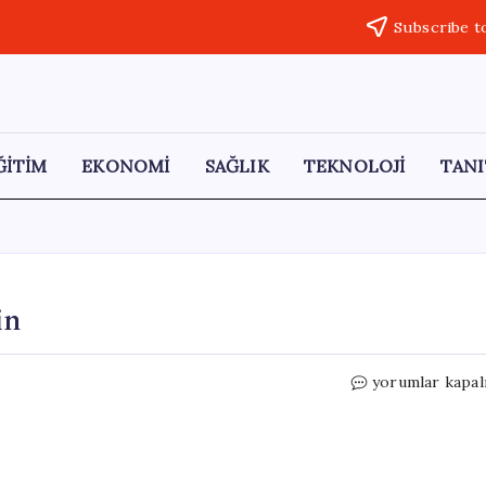
Subscribe t
ĞİTİM
EKONOMİ
SAĞLIK
TEKNOLOJİ
TANI
in
Oğuz
yorumlar kapal
Tansel
Ödülü
Nilay
Özer’in