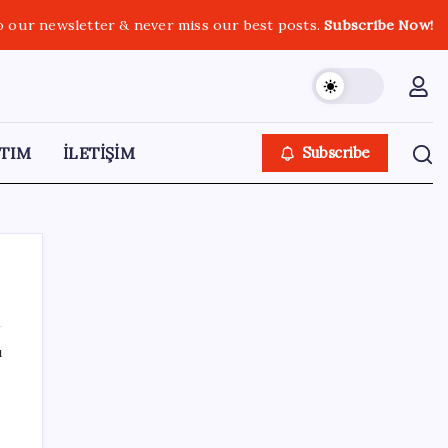
o our newsletter & never miss our best posts.
Subscribe Now!
TIM
İLETİŞİM
Subscribe
ı
SON YAZILAR
Otel doluluk oranlarında beş yılın düşük
Haziran ayı