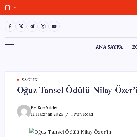
Skip
-
to
content
https://www.facebook.com/
https://twitter.com/
https://t.me/
https://www.instagram.com/
https://youtube.com/
ANA SAYFA
E
SAĞLIK
Oğuz Tansel Ödülü Nilay Özer’
By
Ece Yıldız
11 Haziran 2026
1 Min Read