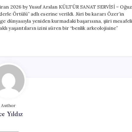
için
ziran 2026 by Yusuf Arslan KÜLTÜR SANAT SERVİSİ – Oğu
erle Örtülü” adlı eserine verildi. Jüri bu kararı Özer’in
ge dünyasıyla yeniden kurmadaki başarısına, şiiri mesafel
klı yaşantıların izini süren bir “benlik arkeolojisine”
Author
ce Yıldız