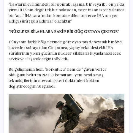
“İHA’ların evrimindeki bir sonraki aşama, bir veya iki, on ya da
yirmi İHA’nın değil; tek bir noktadan, ister insan ister yalnızca
bir ‘ana’ İHA tarafından komuta edilen binlerce İHA’nın yer
aldığı sürü tipi saldırılar olacaktır.”
“NÜKLEER SİLAHLARA RAKİP BİR GÜÇ ORTAYA ÇIKIYOR”
Dünyanın farklı bölgelerinde görev yapmış deneyimli bir özel
kuvvetler subayı olan Ciolponea, yapay zekâ destekli İHA
sürülerinin yıkıcı gücünün nükleer silahlarla kıyaslanabilecek
seviyeye ulaşabileceğini söyledi.
Bu gelişmenin hem “korkutucu” hem de “güven verici”
olduğunu belirten NATO komutanı, yeni nesil savaş
teknolojilerinin mevcut askeri doktrinleri kökten
değiştireceğini vurguladı.