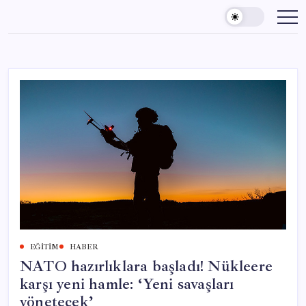
Skip
to
content
EĞITIM
HABER
NATO hazırlıklara başladı! Nükleere
karşı yeni hamle: ‘Yeni savaşları
yönetecek’