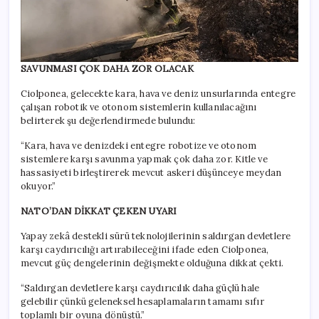
SAVUNMASI ÇOK DAHA ZOR OLACAK
Ciolponea, gelecekte kara, hava ve deniz unsurlarında entegre
çalışan robotik ve otonom sistemlerin kullanılacağını
belirterek şu değerlendirmede bulundu:
“Kara, hava ve denizdeki entegre robotize ve otonom
sistemlere karşı savunma yapmak çok daha zor. Kitle ve
hassasiyeti birleştirerek mevcut askeri düşünceye meydan
okuyor.”
NATO’DAN DİKKAT ÇEKEN UYARI
Yapay zekâ destekli sürü teknolojilerinin saldırgan devletlere
karşı caydırıcılığı artırabileceğini ifade eden Ciolponea,
mevcut güç dengelerinin değişmekte olduğuna dikkat çekti.
“Saldırgan devletlere karşı caydırıcılık daha güçlü hale
gelebilir çünkü geleneksel hesaplamaların tamamı sıfır
toplamlı bir oyuna dönüştü.”