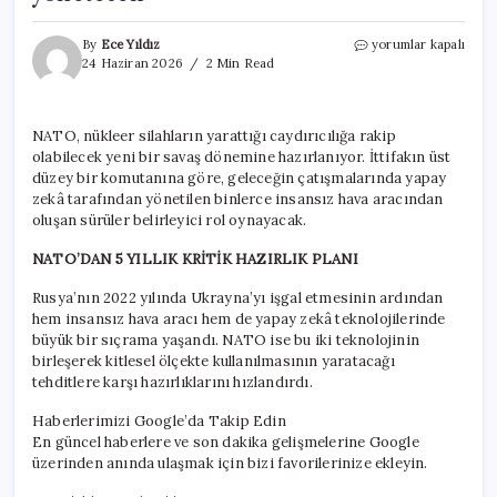
NATO
By
Ece Yıldız
yorumlar kapalı
hazırlıklara
24 Haziran 2026
2 Min Read
başladı!
Nükleere
karşı
NATO, nükleer silahların yarattığı caydırıcılığa rakip
yeni
olabilecek yeni bir savaş dönemine hazırlanıyor. İttifakın üst
hamle:
‘Yeni
düzey bir komutanına göre, geleceğin çatışmalarında yapay
savaşları
zekâ tarafından yönetilen binlerce insansız hava aracından
yönetecek’
oluşan sürüler belirleyici rol oynayacak.
için
NATO’DAN 5 YILLIK KRİTİK HAZIRLIK PLANI
Rusya’nın 2022 yılında Ukrayna’yı işgal etmesinin ardından
hem insansız hava aracı hem de yapay zekâ teknolojilerinde
büyük bir sıçrama yaşandı. NATO ise bu iki teknolojinin
birleşerek kitlesel ölçekte kullanılmasının yaratacağı
tehditlere karşı hazırlıklarını hızlandırdı.
Haberlerimizi Google’da Takip Edin
En güncel haberlere ve son dakika gelişmelerine Google
üzerinden anında ulaşmak için bizi favorilerinize ekleyin.