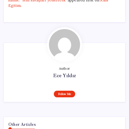
hamle: ‘Yeni savaşları yönetecek’
appeared first on
Kilis
Egitim
.
Author
Ece Yıldız
Follow Me
Other Articles