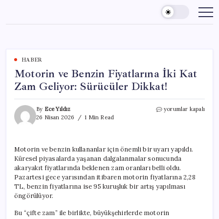
Skip
to
content
HABER
Motorin ve Benzin Fiyatlarına İki Kat
Zam Geliyor: Sürücüler Dikkat!
Motorin
By
Ece Yıldız
yorumlar kapalı
ve
26 Nisan 2026
1 Min Read
Benzin
Fiyatlarına
İki
Motorin ve benzin kullananlar için önemli bir uyarı yapıldı.
Kat
Küresel piyasalarda yaşanan dalgalanmalar sonucunda
Zam
Geliyor:
akaryakıt fiyatlarında beklenen zam oranları belli oldu.
Sürücüler
Pazartesi gece yarısından itibaren motorin fiyatlarına 2,28
Dikkat!
TL, benzin fiyatlarına ise 95 kuruşluk bir artış yapılması
için
öngörülüyor.
Bu “çifte zam” ile birlikte, büyükşehirlerde motorin