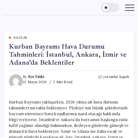
Skip
to
content
SAĞLIK
Kurban Bayramı Hava Durumu
Tahminleri: İstanbul, Ankara, İzmir ve
Adana’da Beklentiler
Kurban
By
Ece Yıldız
yorumlar kapalı
Bayramı
22 Mayıs 2026
2 Min Read
Hava
Durumu
Tahminleri:
Kurban Bayramı yaklaşırken, 2026 yılına ait hava durumu
İstanbul,
tahminleri merakla bekleniyor. Türkiye’nin büyük şehirlerinde
Ankara,
İzmir
bayram süresince hava koşullarının nasıl olacağı hakkında
ve
bilgi veriyoruz. İstanbul ve Ankara’da bayramın başlangıcında
Adana’da
hafif yağmur olasılığı bulunurken, ilerleyen günlerde güneşli ve
Beklentiler
ılıman bir hava bekleniyor. İzmir ve Adana ise daha sıcak ve
için
güneşli günlerle karşılaşacak. İşte, İstanbul, Ankara, İzmir ve