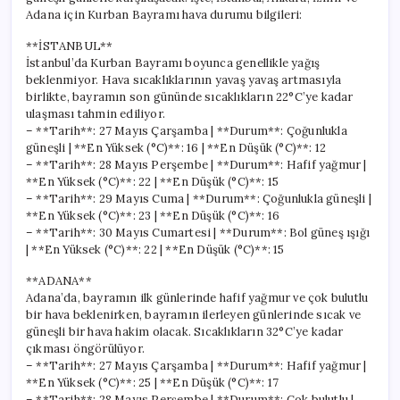
Adana için Kurban Bayramı hava durumu bilgileri:
**İSTANBUL**
İstanbul’da Kurban Bayramı boyunca genellikle yağış
beklenmiyor. Hava sıcaklıklarının yavaş yavaş artmasıyla
birlikte, bayramın son gününde sıcaklıkların 22°C’ye kadar
ulaşması tahmin ediliyor.
– **Tarih**: 27 Mayıs Çarşamba | **Durum**: Çoğunlukla
güneşli | **En Yüksek (°C)**: 16 | **En Düşük (°C)**: 12
– **Tarih**: 28 Mayıs Perşembe | **Durum**: Hafif yağmur |
**En Yüksek (°C)**: 22 | **En Düşük (°C)**: 15
– **Tarih**: 29 Mayıs Cuma | **Durum**: Çoğunlukla güneşli |
**En Yüksek (°C)**: 23 | **En Düşük (°C)**: 16
– **Tarih**: 30 Mayıs Cumartesi | **Durum**: Bol güneş ışığı
| **En Yüksek (°C)**: 22 | **En Düşük (°C)**: 15
**ADANA**
Adana’da, bayramın ilk günlerinde hafif yağmur ve çok bulutlu
bir hava beklenirken, bayramın ilerleyen günlerinde sıcak ve
güneşli bir hava hakim olacak. Sıcaklıkların 32°C’ye kadar
çıkması öngörülüyor.
– **Tarih**: 27 Mayıs Çarşamba | **Durum**: Hafif yağmur |
**En Yüksek (°C)**: 25 | **En Düşük (°C)**: 17
– **Tarih**: 28 Mayıs Perşembe | **Durum**: Çok bulutlu |