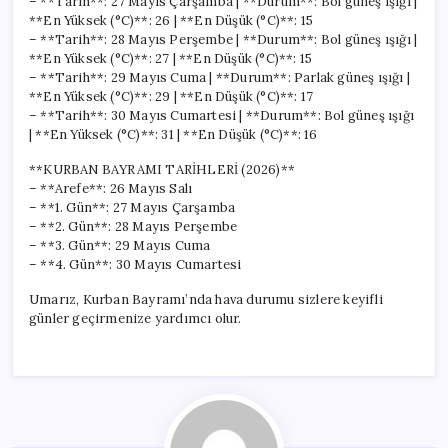
– **Tarih**: 27 Mayıs Çarşamba | **Durum**: Bol güneş ışığı |
**En Yüksek (°C)**: 26 | **En Düşük (°C)**: 15
– **Tarih**: 28 Mayıs Perşembe | **Durum**: Bol güneş ışığı |
**En Yüksek (°C)**: 27 | **En Düşük (°C)**: 15
– **Tarih**: 29 Mayıs Cuma | **Durum**: Parlak güneş ışığı |
**En Yüksek (°C)**: 29 | **En Düşük (°C)**: 17
– **Tarih**: 30 Mayıs Cumartesi | **Durum**: Bol güneş ışığı
| **En Yüksek (°C)**: 31 | **En Düşük (°C)**: 16
**KURBAN BAYRAMI TARİHLERİ (2026)**
– **Arefe**: 26 Mayıs Salı
– **1. Gün**: 27 Mayıs Çarşamba
– **2. Gün**: 28 Mayıs Perşembe
– **3. Gün**: 29 Mayıs Cuma
– **4. Gün**: 30 Mayıs Cumartesi
Umarız, Kurban Bayramı’nda hava durumu sizlere keyifli
günler geçirmenize yardımcı olur.