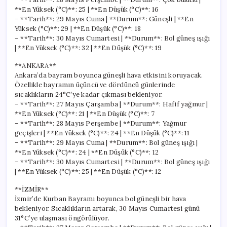
**En Yüksek (°C)**: 25 | **En Düşük (°C)**: 16
– **Tarih**: 29 Mayıs Cuma | **Durum**: Güneşli | **En
Yüksek (°C)**: 29 | **En Düşük (°C)**: 18
– **Tarih**: 30 Mayıs Cumartesi | **Durum**: Bol güneş ışığı
| **En Yüksek (°C)**: 32 | **En Düşük (°C)**: 19
**ANKARA**
Ankara’da bayram boyunca güneşli hava etkisini koruyacak.
Özellikle bayramın üçüncü ve dördüncü günlerinde
sıcaklıkların 24°C’ye kadar çıkması bekleniyor.
– **Tarih**: 27 Mayıs Çarşamba | **Durum**: Hafif yağmur |
**En Yüksek (°C)**: 21 | **En Düşük (°C)**: 7
– **Tarih**: 28 Mayıs Perşembe | **Durum**: Yağmur
geçişleri | **En Yüksek (°C)**: 24 | **En Düşük (°C)**: 11
– **Tarih**: 29 Mayıs Cuma | **Durum**: Bol güneş ışığı |
**En Yüksek (°C)**: 24 | **En Düşük (°C)**: 12
– **Tarih**: 30 Mayıs Cumartesi | **Durum**: Bol güneş ışığı
| **En Yüksek (°C)**: 25 | **En Düşük (°C)**: 12
**İZMİR**
İzmir’de Kurban Bayramı boyunca bol güneşli bir hava
bekleniyor. Sıcaklıkların artarak, 30 Mayıs Cumartesi günü
31°C’ye ulaşması öngörülüyor.