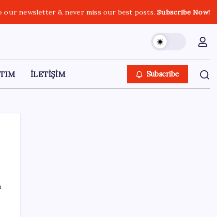
o our newsletter & never miss our best posts.
Subscribe Now!
TIM
İLETİŞİM
Subscribe
SON YAZILAR
ı
20.000 TL Altına Satın Alınabilecek Fiyat
Performans 6 Tablet!