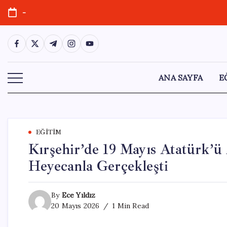
Skip
-
to
content
https://www.facebook.com/
https://twitter.com/
https://t.me/
https://www.instagram.com/
https://youtube.com/
ANA SAYFA
E
EĞITIM
Kırşehir’de 19 Mayıs Atatürk’ü
Heyecanla Gerçekleşti
By
Ece Yıldız
20 Mayıs 2026
1 Min Read