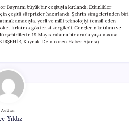
Anma
or Bayramı büyük bir coşkuyla kutlandı. Etkinlikler
Etkinlikleri
 çeşitli sürprizler hazırlandı. Şehrin simgelerinden biri
Büyük
tmak amacıyla, yerli ve milli teknolojiyi temsil eden
Bir
t fırlatma gösterisi sergiledi. Gençlerin katılımı ve
Heyecanla
k, Kırşehirlilerin 19 Mayıs ruhunu bir arada yaşamasına
Gerçekleşti
KIRŞEHİR, Kaynak: Demirören Haber Ajansı)
için
Author
ce Yıldız