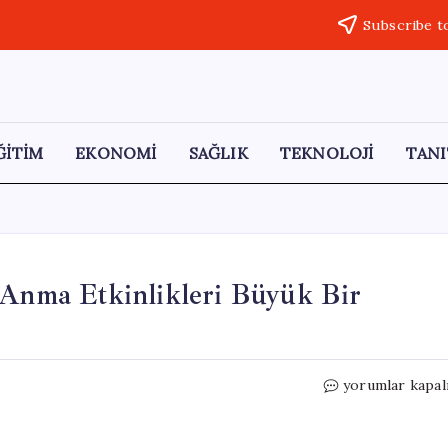
Subscribe t
ĞİTİM
EKONOMİ
SAĞLIK
TEKNOLOJİ
TANI
 Anma Etkinlikleri Büyük Bir
Kırşehir’de
yorumlar kapal
19
Mayıs
Atatürk’ü