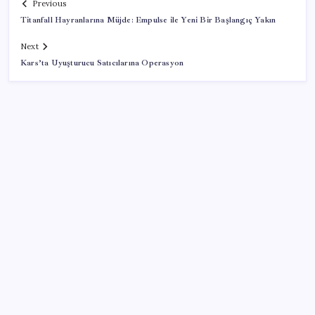
Previous
Titanfall Hayranlarına Müjde: Empulse ile Yeni Bir Başlangıç Yakın
Next
Kars’ta Uyuşturucu Satıcılarına Operasyon
SON YAZILAR
20.000 TL Altına Satın Alınabilecek Fiyat
Performans 6 Tablet!
WhatsApp’ta hesap krizi; milyonlarca kişinin hesabı
inceleme altına alındı