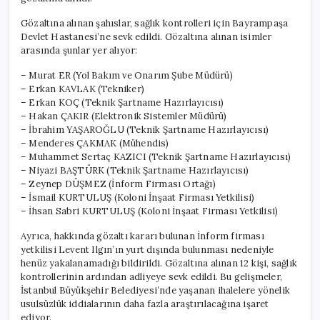
Gözaltına alınan şahıslar, sağlık kontrolleri için Bayrampaşa
Devlet Hastanesi’ne sevk edildi. Gözaltına alınan isimler
arasında şunlar yer alıyor:
– Murat ER (Yol Bakım ve Onarım Şube Müdürü)
– Erkan KAVLAK (Tekniker)
– Erkan KOÇ (Teknik Şartname Hazırlayıcısı)
– Hakan ÇAKIR (Elektronik Sistemler Müdürü)
– İbrahim YAŞAROĞLU (Teknik Şartname Hazırlayıcısı)
– Menderes ÇAKMAK (Mühendis)
– Muhammet Sertaç KAZICI (Teknik Şartname Hazırlayıcısı)
– Niyazi BAŞTÜRK (Teknik Şartname Hazırlayıcısı)
– Zeynep DÜŞMEZ (İnform Firması Ortağı)
– İsmail KURTULUŞ (Koloni İnşaat Firması Yetkilisi)
– İhsan Sabri KURTULUŞ (Koloni İnşaat Firması Yetkilisi)
Ayrıca, hakkında gözaltı kararı bulunan İnform firması
yetkilisi Levent Ilgın’ın yurt dışında bulunması nedeniyle
henüz yakalanamadığı bildirildi. Gözaltına alınan 12 kişi, sağlık
kontrollerinin ardından adliyeye sevk edildi. Bu gelişmeler,
İstanbul Büyükşehir Belediyesi’nde yaşanan ihalelere yönelik
usulsüzlük iddialarının daha fazla araştırılacağına işaret
ediyor.