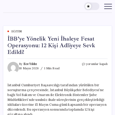
Skip
to
content
EĞITIM
İBB’ye Yönelik Yeni İhaleye Fesat
Operasyonu: 12 Kişi Adliyeye Sevk
Edildi!
İBB’ye
By
Ece Yıldız
yorumlar kapalı
Yönelik
18 Mayıs 2026
1 Min Read
Yeni
İhaleye
Fesat
İstanbul Cumhuriyet Başsavcılığı tarafından yürütülen bir
Operasyonu:
soruşturma çerçevesinde, İstanbul Büyükşehir Belediyesi’ne
12
Kişi
bağlı Yol Bakım ve Onarım ile Elektronik Sistemler Şube
Adliyeye
Müdürlükleri’nde usulsüz ihale süreçlerinin gerçekleştirildiği
Sevk
iddiaları üzerine 15 Mayıs Cuma günü kapsamlı bir operasyon
Edildi!
düzenlendi. Bu operasyon sonucunda toplamda 12 kişi
için
gözaltına alındı.