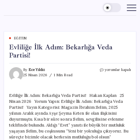
Skip
to
content
EĞITIM
Evliliğe İlk Adım: Bekarlığa Veda
Partisi!
Evliliğe
By
Ece Yıldız
yorumlar kapalı
İlk
25 Nisan 2026
1 Min Read
Adım:
Bekarlığa
Veda
Evliliğe İlk Adım: Bekarlığa Veda Partisi! Hakan Kaplan 25
Partisi!
Nisan 2026 Yorum Yapın: Evliliğe İlk Adım: Bekarlığa Veda
için
Partisi! Yayın Kategorisi: Magazin İbrahim Selim, 2025
yılının Aralık ayında Ayşe Şeyma Keten ile olan ilişkisini
duyurmuştu. Kısa bir süre sonra Selim, sevgilisine evlenme
teklifinde bulundu. Aldığı “Evet” yanıtı ile büyük bir mutluluk
yaşayan Selim, bu coşkusunu “Yeni bir yolculuğa çıkıyoruz. Bu
süreçte bizimle olacak herkesin mutluluğu bol olsun”