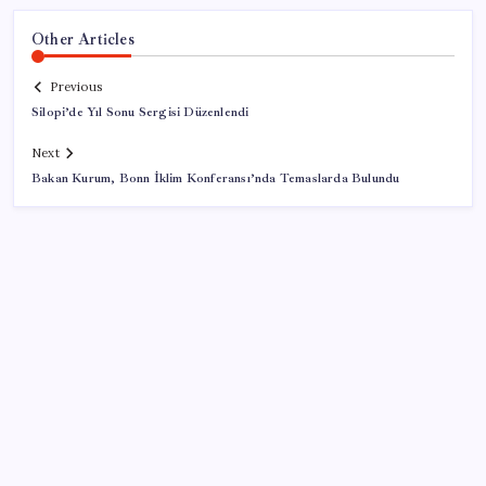
Other Articles
Previous
Silopi’de Yıl Sonu Sergisi Düzenlendi
Next
Bakan Kurum, Bonn İklim Konferansı’nda Temaslarda Bulundu
SON YAZILAR
20.000 TL Altına Satın Alınabilecek Fiyat