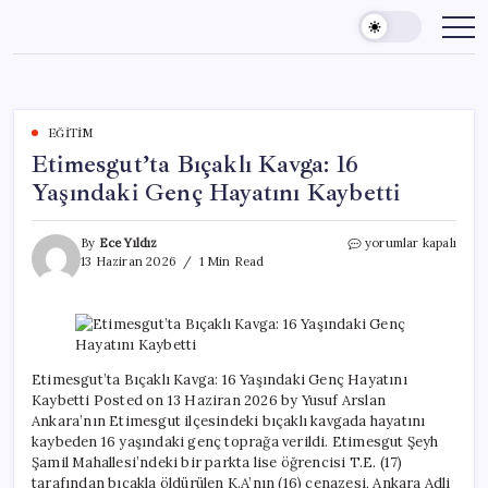
Skip
to
content
EĞITIM
Etimesgut’ta Bıçaklı Kavga: 16
Yaşındaki Genç Hayatını Kaybetti
Etimesgut’ta
By
Ece Yıldız
yorumlar kapalı
Bıçaklı
13 Haziran 2026
1 Min Read
Kavga:
16
Yaşındaki
Genç
Hayatını
Kaybetti
Etimesgut’ta Bıçaklı Kavga: 16 Yaşındaki Genç Hayatını
için
Kaybetti Posted on 13 Haziran 2026 by Yusuf Arslan
Ankara’nın Etimesgut ilçesindeki bıçaklı kavgada hayatını
kaybeden 16 yaşındaki genç toprağa verildi. Etimesgut Şeyh
Şamil Mahallesi’ndeki bir parkta lise öğrencisi T.E. (17)
tarafından bıçakla öldürülen K.A’nın (16) cenazesi, Ankara Adli