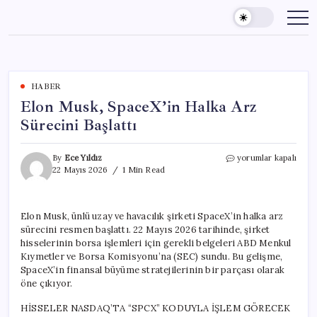
Skip
to
content
HABER
Elon Musk, SpaceX’in Halka Arz
Sürecini Başlattı
Elon
By
Ece Yıldız
yorumlar kapalı
Musk,
22 Mayıs 2026
1 Min Read
SpaceX’in
Halka
Arz
Elon Musk, ünlü uzay ve havacılık şirketi SpaceX’in halka arz
Sürecini
sürecini resmen başlattı. 22 Mayıs 2026 tarihinde, şirket
Başlattı
için
hisselerinin borsa işlemleri için gerekli belgeleri ABD Menkul
Kıymetler ve Borsa Komisyonu’na (SEC) sundu. Bu gelişme,
SpaceX’in finansal büyüme stratejilerinin bir parçası olarak
öne çıkıyor.
HİSSELER NASDAQ’TA “SPCX” KODUYLA İŞLEM GÖRECEK