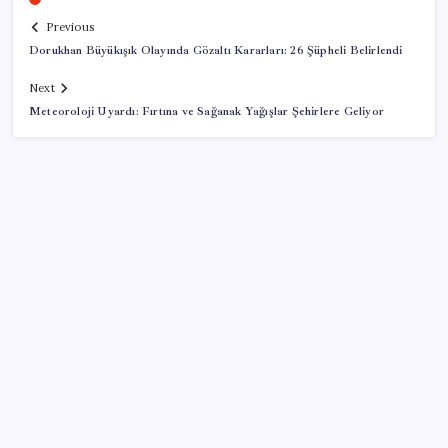
Previous
Dorukhan Büyükışık Olayında Gözaltı Kararları: 26 Şüpheli Belirlendi
Next
Meteoroloji Uyardı: Fırtına ve Sağanak Yağışlar Şehirlere Geliyor
SON YAZILAR
20.000 TL Altına Satın Alınabilecek Fiyat
Performans 6 Tablet!
WhatsApp’ta hesap krizi; milyonlarca kişinin hesabı