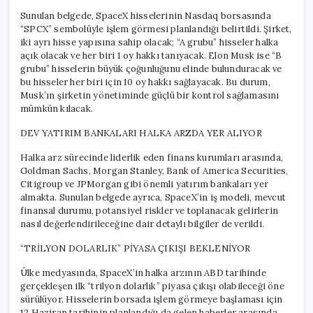
Sunulan belgede, SpaceX hisselerinin Nasdaq borsasında
“SPCX” sembolüyle işlem görmesi planlandığı belirtildi. Şirket,
iki ayrı hisse yapısına sahip olacak; “A grubu” hisseler halka
açık olacak ve her biri 1 oy hakkı tanıyacak. Elon Musk ise “B
grubu” hisselerin büyük çoğunluğunu elinde bulunduracak ve
bu hisseler her biri için 10 oy hakkı sağlayacak. Bu durum,
Musk’ın şirketin yönetiminde güçlü bir kontrol sağlamasını
mümkün kılacak.
DEV YATIRIM BANKALARI HALKA ARZDA YER ALIYOR
Halka arz sürecinde liderlik eden finans kurumları arasında,
Goldman Sachs, Morgan Stanley, Bank of America Securities,
Citigroup ve JPMorgan gibi önemli yatırım bankaları yer
almakta. Sunulan belgede ayrıca, SpaceX’in iş modeli, mevcut
finansal durumu, potansiyel riskler ve toplanacak gelirlerin
nasıl değerlendirileceğine dair detaylı bilgiler de verildi.
“TRİLYON DOLARLIK” PİYASA ÇIKIŞI BEKLENİYOR
Ülke medyasında, SpaceX’in halka arzının ABD tarihinde
gerçekleşen ilk “trilyon dolarlık” piyasa çıkışı olabileceği öne
sürülüyor. Hisselerin borsada işlem görmeye başlaması için
12 Haziran tarihinin planlandığı da gelen haberler arasında.