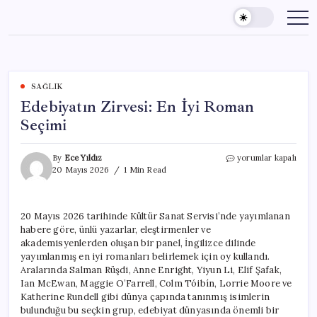
Skip
to
content
SAĞLIK
Edebiyatın Zirvesi: En İyi Roman
Seçimi
Edebiyatın
By
Ece Yıldız
yorumlar kapalı
Zirvesi:
20 Mayıs 2026
1 Min Read
En
İyi
Roman
20 Mayıs 2026 tarihinde Kültür Sanat Servisi’nde yayımlanan
Seçimi
habere göre, ünlü yazarlar, eleştirmenler ve
için
akademisyenlerden oluşan bir panel, İngilizce dilinde
yayımlanmış en iyi romanları belirlemek için oy kullandı.
Aralarında Salman Rüşdi, Anne Enright, Yiyun Li, Elif Şafak,
Ian McEwan, Maggie O’Farrell, Colm Tóibín, Lorrie Moore ve
Katherine Rundell gibi dünya çapında tanınmış isimlerin
bulunduğu bu seçkin grup, edebiyat dünyasında önemli bir