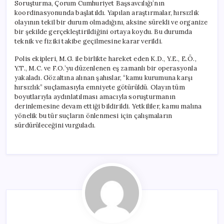
Soruşturma, Çorum Cumhuriyet Başsavcılığı’nın
koordinasyonunda başlatıldı. Yapılan araştırmalar, hırsızlık
olayının tekil bir durum olmadığını, aksine sürekli ve organize
bir şekilde gerçekleştirildiğini ortaya koydu. Bu durumda
teknik ve fiziki takibe geçilmesine karar verildi.
Polis ekipleri, M.G. ile birlikte hareket eden K.D., Y.E., E.Ö.,
Y.T., M.C. ve F.O.’yu düzenlenen eş zamanlı bir operasyonla
yakaladı. Gözaltına alınan şahıslar, “kamu kurumuna karşı
hırsızlık” suçlamasıyla emniyete götürüldü. Olayın tüm
boyutlarıyla aydınlatılması amacıyla soruşturmanın
derinlemesine devam ettiği bildirildi. Yetkililer, kamu malına
yönelik bu tür suçların önlenmesi için çalışmaların
sürdürüleceğini vurguladı.