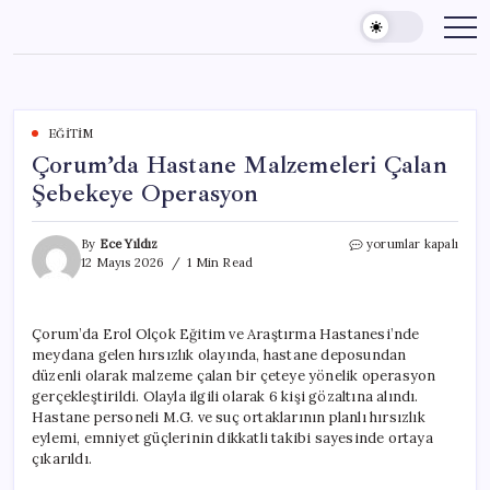
Skip
to
content
EĞITIM
Çorum’da Hastane Malzemeleri Çalan
Şebekeye Operasyon
Çorum’da
By
Ece Yıldız
yorumlar kapalı
Hastane
12 Mayıs 2026
1 Min Read
Malzemeleri
Çalan
Şebekeye
Çorum’da Erol Olçok Eğitim ve Araştırma Hastanesi’nde
Operasyon
meydana gelen hırsızlık olayında, hastane deposundan
için
düzenli olarak malzeme çalan bir çeteye yönelik operasyon
gerçekleştirildi. Olayla ilgili olarak 6 kişi gözaltına alındı.
Hastane personeli M.G. ve suç ortaklarının planlı hırsızlık
eylemi, emniyet güçlerinin dikkatli takibi sayesinde ortaya
çıkarıldı.