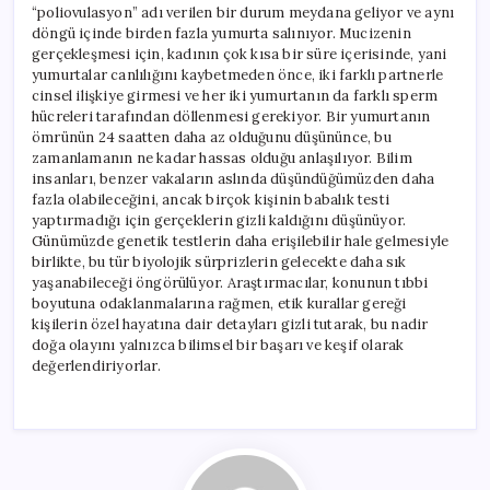
“poliovulasyon” adı verilen bir durum meydana geliyor ve aynı
döngü içinde birden fazla yumurta salınıyor. Mucizenin
gerçekleşmesi için, kadının çok kısa bir süre içerisinde, yani
yumurtalar canlılığını kaybetmeden önce, iki farklı partnerle
cinsel ilişkiye girmesi ve her iki yumurtanın da farklı sperm
hücreleri tarafından döllenmesi gerekiyor. Bir yumurtanın
ömrünün 24 saatten daha az olduğunu düşününce, bu
zamanlamanın ne kadar hassas olduğu anlaşılıyor. Bilim
insanları, benzer vakaların aslında düşündüğümüzden daha
fazla olabileceğini, ancak birçok kişinin babalık testi
yaptırmadığı için gerçeklerin gizli kaldığını düşünüyor.
Günümüzde genetik testlerin daha erişilebilir hale gelmesiyle
birlikte, bu tür biyolojik sürprizlerin gelecekte daha sık
yaşanabileceği öngörülüyor. Araştırmacılar, konunun tıbbi
boyutuna odaklanmalarına rağmen, etik kurallar gereği
kişilerin özel hayatına dair detayları gizli tutarak, bu nadir
doğa olayını yalnızca bilimsel bir başarı ve keşif olarak
değerlendiriyorlar.