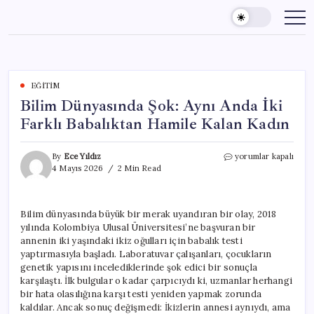
Skip
to
content
EĞITIM
Bilim Dünyasında Şok: Aynı Anda İki
Farklı Babalıktan Hamile Kalan Kadın
Bilim
By
Ece Yıldız
yorumlar kapalı
Dünyasında
4 Mayıs 2026
2 Min Read
Şok:
Aynı
Anda
Bilim dünyasında büyük bir merak uyandıran bir olay, 2018
İki
yılında Kolombiya Ulusal Üniversitesi’ne başvuran bir
Farklı
Babalıktan
annenin iki yaşındaki ikiz oğulları için babalık testi
Hamile
yaptırmasıyla başladı. Laboratuvar çalışanları, çocukların
Kalan
genetik yapısını incelediklerinde şok edici bir sonuçla
Kadın
karşılaştı. İlk bulgular o kadar çarpıcıydı ki, uzmanlar herhangi
için
bir hata olasılığına karşı testi yeniden yapmak zorunda
kaldılar. Ancak sonuç değişmedi: İkizlerin annesi aynıydı, ama