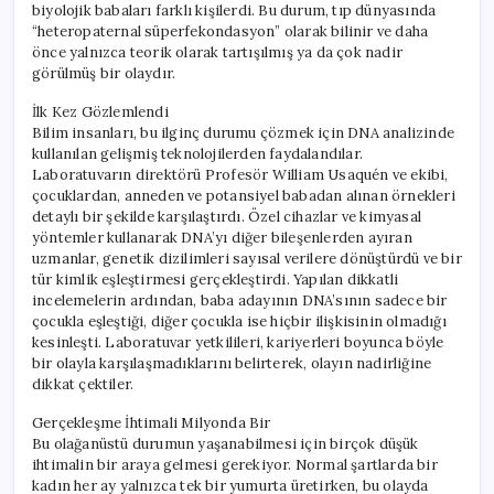
biyolojik babaları farklı kişilerdi. Bu durum, tıp dünyasında
“heteropaternal süperfekondasyon” olarak bilinir ve daha
önce yalnızca teorik olarak tartışılmış ya da çok nadir
görülmüş bir olaydır.
İlk Kez Gözlemlendi
Bilim insanları, bu ilginç durumu çözmek için DNA analizinde
kullanılan gelişmiş teknolojilerden faydalandılar.
Laboratuvarın direktörü Profesör William Usaquén ve ekibi,
çocuklardan, anneden ve potansiyel babadan alınan örnekleri
detaylı bir şekilde karşılaştırdı. Özel cihazlar ve kimyasal
yöntemler kullanarak DNA’yı diğer bileşenlerden ayıran
uzmanlar, genetik dizilimleri sayısal verilere dönüştürdü ve bir
tür kimlik eşleştirmesi gerçekleştirdi. Yapılan dikkatli
incelemelerin ardından, baba adayının DNA’sının sadece bir
çocukla eşleştiği, diğer çocukla ise hiçbir ilişkisinin olmadığı
kesinleşti. Laboratuvar yetkilileri, kariyerleri boyunca böyle
bir olayla karşılaşmadıklarını belirterek, olayın nadirliğine
dikkat çektiler.
Gerçekleşme İhtimali Milyonda Bir
Bu olağanüstü durumun yaşanabilmesi için birçok düşük
ihtimalin bir araya gelmesi gerekiyor. Normal şartlarda bir
kadın her ay yalnızca tek bir yumurta üretirken, bu olayda