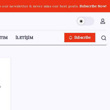
o our newsletter & never miss our best posts.
Subscribe Now!
TIM
İLETİŞİM
Subscribe
ı
SON YAZILAR
Fed Başkanı’ndan piyasaları sarsacak mesaj:
Enflasyon artarsa faiz artırımı yeniden