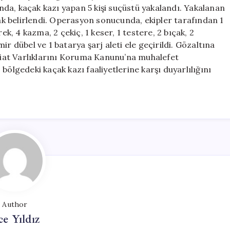
Yakalandılar
da, kaçak kazı yapan 5 kişi suçüstü yakalandı. Yakalanan
için
olarak belirlendi. Operasyon sonucunda, ekipler tarafından 1
ek, 4 kazma, 2 çekiç, 1 keser, 1 testere, 2 bıçak, 2
r dübel ve 1 batarya şarj aleti ele geçirildi. Gözaltına
abiat Varlıklarını Koruma Kanunu’na muhalefet
bölgedeki kaçak kazı faaliyetlerine karşı duyarlılığını
Author
ce Yıldız