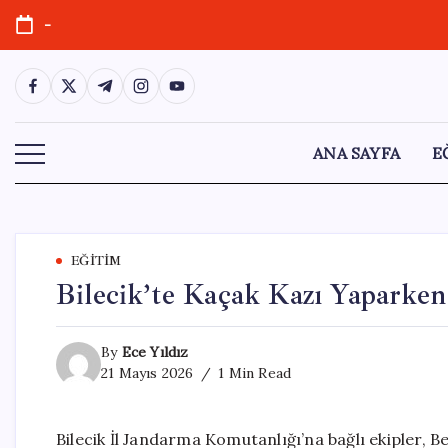
Skip
-
to
content
https://www.facebook.com/
https://twitter.com/
https://t.me/
https://www.instagram.com/
https://youtube.com/
ANA SAYFA
E
EĞITIM
Bilecik’te Kaçak Kazı Yaparken
By
Ece Yıldız
21 Mayıs 2026
1 Min Read
Bilecik İl Jandarma Komutanlığı’na bağlı ekipler, B