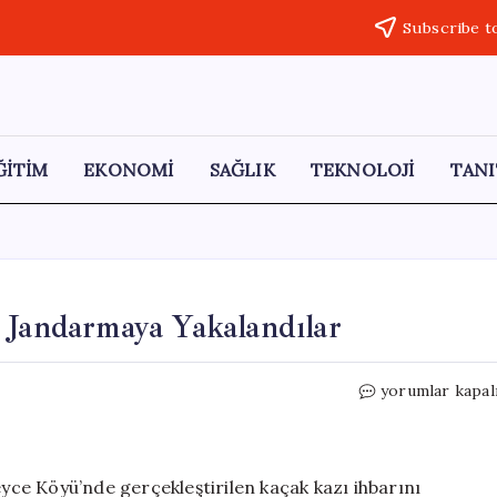
Subscribe t
ĞİTİM
EKONOMİ
SAĞLIK
TEKNOLOJİ
TANI
 Jandarmaya Yakalandılar
Bilecik’te
yorumlar kapal
Kaçak
Kazı
Yaparken
Jandarmaya
eyce Köyü’nde gerçekleştirilen kaçak kazı ihbarını