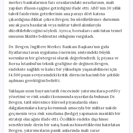
merkez bankalarının faiz oranlarındaki ısrarlarının, mali
yapıları iflasın eşiğine getirdiğini ifade etti. ABD’nin 30 yıllık
tahvil faizlerinin getirilerinin ana parayı dört katına
çıkardığına dikkat çeken Sevgen, bu sürdürülemez durumun
ancak para basılarak veya miktar tahvil alımlarıyla
düzeltilebileceğini söyledi. Ayrıca, borsaları canlı tutan temel
unsurun likidite beklentisi olduğunu vurguladı.
Dr. Sevgen, İngiltere Merkez Bankası Başkanı’nın gıda
fiyatlarına tavan uygulama önerisini, sistemdeki büyük
sorunların bir göstergesi olarak değerlendirdi. İç piyasa ve
Borsa İstanbul’un teknik grafiğine de değinen Sevgen,
endekste sağlıklı ve kalıcı bir yükselişin yaşanabilmesi için
14.500 puan seviyesindeki kritik direncin hacimli bir şekilde
aşılması gerektiğini belirtti.
Yaklaşan uzun bayram tatili öncesinde yatırımcılara portföy
yönetimi ve risk analizi konusunda uyarılarda bulunan Dr.
Sevgen, tatil süresince küresel piyasalarda olası
dalgalanmalara karşı korunmak amacıyla bir miktar nakde
geçmenin veya risk sınırlama (hedge) yapmanın mantıklı bir
strateji olacağını ifade etti. Özellikle endeks dışı hisse
senetlerinde derin bir satış baskısı hissettiklerini hatırlatan
Sevgen, yatırımcıların panik anlarında mali zarar