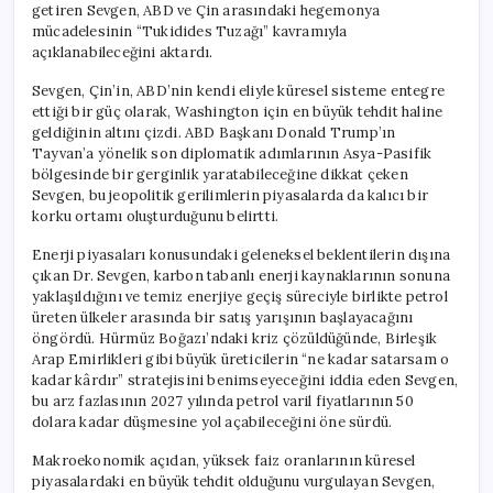
getiren Sevgen, ABD ve Çin arasındaki hegemonya
mücadelesinin “Tukidides Tuzağı” kavramıyla
açıklanabileceğini aktardı.
Sevgen, Çin’in, ABD’nin kendi eliyle küresel sisteme entegre
ettiği bir güç olarak, Washington için en büyük tehdit haline
geldiğinin altını çizdi. ABD Başkanı Donald Trump’ın
Tayvan’a yönelik son diplomatik adımlarının Asya-Pasifik
bölgesinde bir gerginlik yaratabileceğine dikkat çeken
Sevgen, bu jeopolitik gerilimlerin piyasalarda da kalıcı bir
korku ortamı oluşturduğunu belirtti.
Enerji piyasaları konusundaki geleneksel beklentilerin dışına
çıkan Dr. Sevgen, karbon tabanlı enerji kaynaklarının sonuna
yaklaşıldığını ve temiz enerjiye geçiş süreciyle birlikte petrol
üreten ülkeler arasında bir satış yarışının başlayacağını
öngördü. Hürmüz Boğazı’ndaki kriz çözüldüğünde, Birleşik
Arap Emirlikleri gibi büyük üreticilerin “ne kadar satarsam o
kadar kârdır” stratejisini benimseyeceğini iddia eden Sevgen,
bu arz fazlasının 2027 yılında petrol varil fiyatlarının 50
dolara kadar düşmesine yol açabileceğini öne sürdü.
Makroekonomik açıdan, yüksek faiz oranlarının küresel
piyasalardaki en büyük tehdit olduğunu vurgulayan Sevgen,