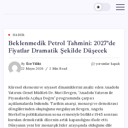
Skip
to
content
HABER
Beklenmedik Petrol Tahmini: 2027’de
Fiyatlar Dramatik Şekilde Düşecek
Beklenmedik
By
Ece Yıldız
yorumlar kapalı
Petrol
22 Mayıs 2026
2 Min Read
Tahmini:
2027’de
Fiyatlar
Küresel ekonomi ve siyaset dinamiklerini analiz eden Anadolu
Dramatik
Yatırım Genel Müdürü Dr. Nuri Sevgen, “Anadolu Yatırım ile
Şekilde
Düşecek
Piyasalarda Açılışa Doğru” programında çarpıcı
için
açıklamalarda bulundu. Tarihin anarşi, monarşi ve demokrasi
döngülerinden oluştuğunu vurgulayan Sevgen, Angela
Merkel’in politikalarının sona ermesiyle birlikte 1945 sonrası
kurulan demokratik düzenin artık kapandığını ifade etti.
Dünyanın yeni bir monarşik lider arayışında olduğunu dile