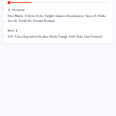
Previous
Elon Musk, Trilyon Dolar Eşiğini Aşmaya Hazırlanıyor: SpaceX Halka
Arzı ile Tarihi Bir Dönüm Noktası
Next
300 Yolcu Kapasiteli Uçakta Ebola Paniği: ABD İnişe İzin Vermedi
SON YAZILAR
AB ambalaj kısıtlaması için düğmeye bastı
Fed Başkanı’ndan piyasaları sarsacak mesaj: