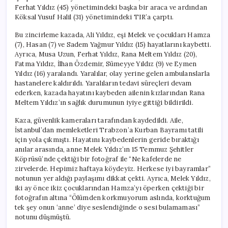
Ferhat Yıldız (45) yönetimindeki başka bir araca ve ardından
Köksal Yusuf Halil (31) yönetimindeki TIR’a çarptı.
Bu zincirleme kazada, Ali Yıldız, eşi Melek ve çocukları Hamza
(7), Hasan (7) ve Sadem Yağmur Yıldız (15) hayatlarını kaybetti.
Ayrıca, Musa Uzun, Ferhat Yıldız, Rana Meltem Yıldız (20),
Fatma Yıldız, İlhan Özdemir, Sümeyye Yıldız (9) ve Eymen
Yıldız (16) yaralandı. Yaralılar, olay yerine gelen ambulanslarla
hastanelere kaldırıldı. Yaralıların tedavi süreçleri devam
ederken, kazada hayatını kaybeden ailenin kızlarından Rana
Meltem Yıldız’ın sağlık durumunun iyiye gittiği bildirildi.
Kaza, güvenlik kameraları tarafından kaydedildi. Aile,
İstanbul’dan memleketleri Trabzon’a Kurban Bayramı tatili
için yola çıkmıştı. Hayatını kaybedenlerin geride bıraktığı
anılar arasında, anne Melek Yıldız’ın 15 Temmuz Şehitler
Köprüsü’nde çektiği bir fotoğraf ile “Ne kafelerde ne
zirvelerde. Hepimiz haftaya köydeyiz. Herkese iyi bayramlar”
notunun yer aldığı paylaşımı dikkat çekti. Ayrıca, Melek Yıldız,
iki ay önce ikiz çocuklarından Hamza’yı öperken çektiği bir
fotoğrafın altına “Ölümden korkmuyorum aslında, korktuğum
tek şey onun ‘anne’ diye seslendiğinde o sesi bulamaması”
notunu düşmüştü.