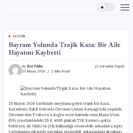
Skip
to
content
EĞITIM
Bayram Yolunda Trajik Kaza: Bir Aile
Hayatını Kaybetti
Bayram
By
Ece Yıldız
yorumlar kapalı
Yolunda
25 Mayıs 2026
2 Min Read
Trajik
Kaza:
Bir
Aile
Hayatını
Kaybetti
25 Mayıs 2026 tarihinde meydana gelen trajik bir kaza,
için
Karadeniz Sahil Yolu’nda Giresun Liman Kavşağı’nda yaşandı.
Giresun’dan Trabzon’a doğru seyir halinde olan Musa Uzun
(59) yönetimindeki 55 K 4065 plakalı TIR, kırmızı ışıkta
bekleyen Ali Yıldız’ın (34) kullandığı otomobile arkadan çarptı.
Çarpmanın etkisiyle savrulan otomobil, arkasındaki akrabası