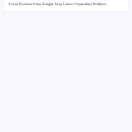
Forza Horizon 6’nın Zengin Araç Listesi Oyuncuları Bekliyor
SON YAZILAR
20.000 TL Altına Satın Alınabilecek Fiyat
Performans 6 Tablet!
WhatsApp’ta hesap krizi; milyonlarca kişinin hesabı
inceleme altına alındı
Oppo Find X10 Ultra’nın Kamerası ve Fiyatı Sızdırıldı
Yaşlı adamı darbedip çocukları taciz etmişlerdi:
Şüpheliler yeniden gözaltına alındı