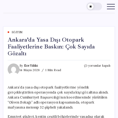
Skip
to
content
EĞITIM
Ankara’da Yasa Dışı Otopark
Faaliyetlerine Baskın: Çok Sayıda
Gözaltı
Ankara’da
By
Ece Yıldız
yorumlar kapalı
Yasa
14 Mayıs 2026
1 Min Read
Dışı
Otopark
Faaliyetlerine
Ankara’da yasa dışı otopark faaliyetlerine yönelik
Baskın:
gerçekleştirilen operasyonda çok sayıda kişi gözaltına alındı.
Çok
Sayıda
Ankara Cumhuriyet Başsavcılığı’nın koordinesinde yürütülen
Gözaltı
“Güven Sokağı” adlı operasyon kapsamında, otopark
için
mafyasına mensup 32 şüpheli yakalandı.
Emniyet güçleri, kentin çeşitli bölgelerinde yasadışı olarak