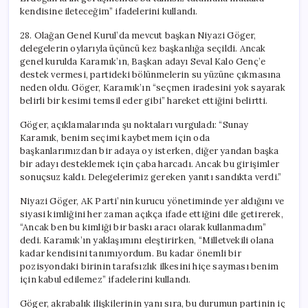
kendisine ileteceğim” ifadelerini kullandı.
28. Olağan Genel Kurul’da mevcut başkan Niyazi Göger,
delegelerin oylarıyla üçüncü kez başkanlığa seçildi. Ancak
genel kurulda Karamık’ın, Başkan adayı Seval Kalo Genç’e
destek vermesi, partideki bölünmelerin su yüzüne çıkmasına
neden oldu. Göger, Karamık’ın “seçmen iradesini yok sayarak
belirli bir kesimi temsil eder gibi” hareket ettiğini belirtti.
Göger, açıklamalarında şu noktaları vurguladı: “Sunay
Karamık, benim seçimi kaybetmem için oda
başkanlarımızdan bir adaya oy isterken, diğer yandan başka
bir adayı desteklemek için çaba harcadı. Ancak bu girişimler
sonuçsuz kaldı. Delegelerimiz gereken yanıtı sandıkta verdi.”
Niyazi Göger, AK Parti’nin kurucu yönetiminde yer aldığını ve
siyasi kimliğini her zaman açıkça ifade ettiğini dile getirerek,
“Ancak ben bu kimliği bir baskı aracı olarak kullanmadım”
dedi. Karamık’ın yaklaşımını eleştirirken, “Milletvekili olana
kadar kendisini tanımıyordum. Bu kadar önemli bir
pozisyondaki birinin tarafsızlık ilkesini hiçe sayması benim
için kabul edilemez” ifadelerini kullandı.
Göger, akrabalık ilişkilerinin yanı sıra, bu durumun partinin iç