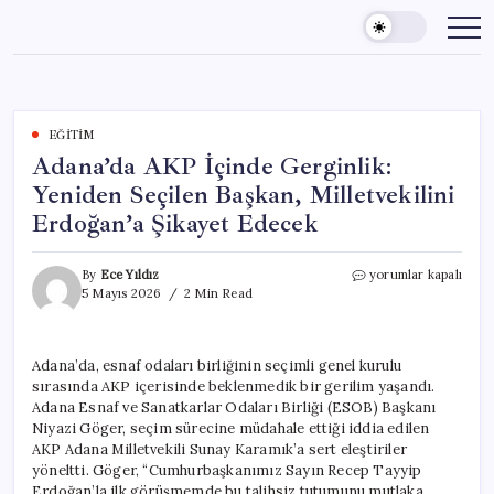
Skip
to
content
EĞITIM
Adana’da AKP İçinde Gerginlik:
Yeniden Seçilen Başkan, Milletvekilini
Erdoğan’a Şikayet Edecek
Adana’da
By
Ece Yıldız
yorumlar kapalı
AKP
5 Mayıs 2026
2 Min Read
İçinde
Gerginlik:
Yeniden
Adana’da, esnaf odaları birliğinin seçimli genel kurulu
Seçilen
sırasında AKP içerisinde beklenmedik bir gerilim yaşandı.
Başkan,
Milletvekilini
Adana Esnaf ve Sanatkarlar Odaları Birliği (ESOB) Başkanı
Erdoğan’a
Niyazi Göger, seçim sürecine müdahale ettiği iddia edilen
Şikayet
AKP Adana Milletvekili Sunay Karamık’a sert eleştiriler
Edecek
yöneltti. Göger, “Cumhurbaşkanımız Sayın Recep Tayyip
için
Erdoğan’la ilk görüşmemde bu talihsiz tutumunu mutlaka