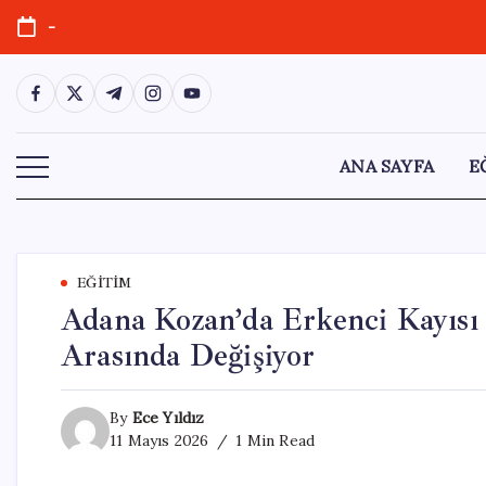
Skip
-
to
content
https://www.facebook.com/
https://twitter.com/
https://t.me/
https://www.instagram.com/
https://youtube.com/
ANA SAYFA
E
EĞITIM
Adana Kozan’da Erkenci Kayısı 
Arasında Değişiyor
By
Ece Yıldız
11 Mayıs 2026
1 Min Read