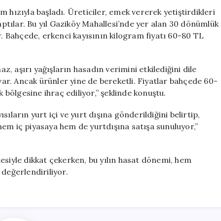
Hasadı
 hızıyla başladı. Üreticiler, emek vererek yetiştirdikleri
Başladı:
yaptılar. Bu yıl Gaziköy Mahallesi’nde yer alan 30 dönümlük
Fiyatlar
r. Bahçede, erkenci kayısının kilogram fiyatı 60-80 TL
60-
80
TL
 aşırı yağışların hasadın verimini etkilediğini dile
Arasında
 var. Ancak ürünler yine de bereketli. Fiyatlar bahçede 60-
Değişiyor
k bölgesine ihraç ediliyor,” şeklinde konuştu.
için
ıların yurt içi ve yurt dışına gönderildiğini belirtip,
hem iç piyasaya hem de yurtdışına satışa sunuluyor,”
litesiyle dikkat çekerken, bu yılın hasat dönemi, hem
değerlendiriliyor.