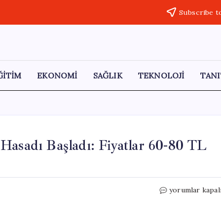
Subscribe t
ĞİTİM
EKONOMİ
SAĞLIK
TEKNOLOJİ
TANI
Hasadı Başladı: Fiyatlar 60-80 TL
Adana
yorumlar kapal
Kozan’da
Erkenci
Kayısı