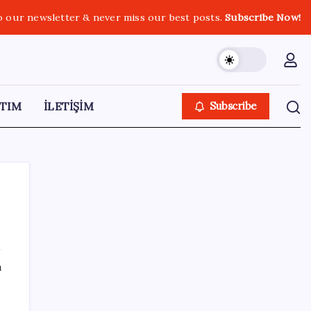
o our newsletter & never miss our best posts.
Subscribe Now!
TIM
İLETİŞİM
Subscribe
SON YAZILAR
ı
20.000 TL Altına Satın Alınabilecek Fiyat
Performans 6 Tablet!