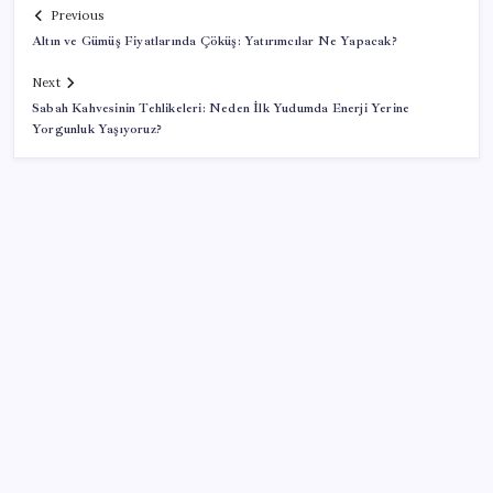
Previous
Altın ve Gümüş Fiyatlarında Çöküş: Yatırımcılar Ne Yapacak?
Next
Sabah Kahvesinin Tehlikeleri: Neden İlk Yudumda Enerji Yerine
Yorgunluk Yaşıyoruz?
SON YAZILAR
AB ambalaj kısıtlaması için düğmeye bastı
Fed Başkanı’ndan piyasaları sarsacak mesaj:
Enflasyon artarsa faiz artırımı yeniden masaya