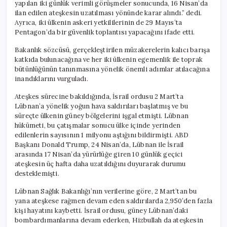
yapılan iki günlük verimli görüşmeler sonucunda, 16 Nisan’da
ilan edilen ateşkesin uzatılması yönünde karar alındı.” dedi.
Ayrıca, iki ülkenin askeri yetkililerinin de 29 Mayıs’ta
Pentagon’da bir güvenlik toplantısı yapacağını ifade etti.
Bakanlık sözcüsü, gerçekleştirilen müzakerelerin kalıcı barışa
katkıda bulunacağına ve her iki ülkenin egemenlik ile toprak
bütünlüğünün tanınmasına yönelik önemli adımlar atılacağına
inandıklarını vurguladı.
Ateşkes sürecine bakıldığında, İsrail ordusu 2 Mart’ta
Lübnan’a yönelik yoğun hava saldırıları başlatmış ve bu
süreçte ülkenin güney bölgelerini işgal etmişti. Lübnan
hükümeti, bu çatışmalar sonucu ülke içinde yerinden
edilenlerin sayısının 1 milyonu aştığını bildirmişti. ABD
Başkanı Donald Trump, 24 Nisan’da, Lübnan ile İsrail
arasında 17 Nisan’da yürürlüğe giren 10 günlük geçici
ateşkesin üç hafta daha uzatıldığını duyurarak durumu
desteklemişti.
Lübnan Sağlık Bakanlığı’nın verilerine göre, 2 Mart’tan bu
yana ateşkese rağmen devam eden saldırılarda 2,950’den fazla
kişi hayatını kaybetti. İsrail ordusu, güney Lübnan’daki
bombardımanlarına devam ederken, Hizbullah da ateşkesin