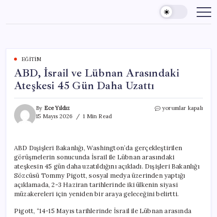
Skip
to
content
EĞITIM
ABD, İsrail ve Lübnan Arasındaki
Ateşkesi 45 Gün Daha Uzattı
ABD,
By
Ece Yıldız
yorumlar kapalı
İsrail
15 Mayıs 2026
1 Min Read
ve
Lübnan
Arasındaki
ABD Dışişleri Bakanlığı, Washington’da gerçekleştirilen
Ateşkesi
görüşmelerin sonucunda İsrail ile Lübnan arasındaki
45
Gün
ateşkesin 45 gün daha uzatıldığını açıkladı. Dışişleri Bakanlığı
Daha
Sözcüsü Tommy Pigott, sosyal medya üzerinden yaptığı
Uzattı
açıklamada, 2-3 Haziran tarihlerinde iki ülkenin siyasi
için
müzakereleri için yeniden bir araya geleceğini belirtti.
Pigott, “14-15 Mayıs tarihlerinde İsrail ile Lübnan arasında