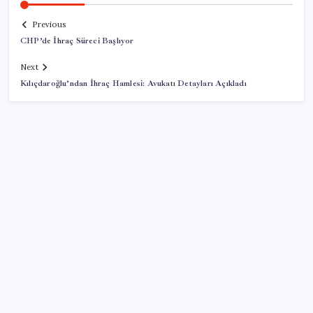
Previous
CHP’de İhraç Süreci Başlıyor
Next
Kılıçdaroğlu’ndan İhraç Hamlesi: Avukatı Detayları Açıkladı
SON YAZILAR
AB ambalaj kısıtlaması için düğmeye bastı
Fed Başkanı’ndan piyasaları sarsacak mesaj:
Enflasyon artarsa faiz artırımı yeniden masaya