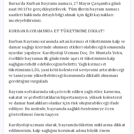
Bursa’da Kurban Bayramı namazı, 27 Mayıs Çarşamba günü
saat 06:13’te gerçekleştirilecek. Tüm illerin bayram namazı
saatleri hakkında detaylı bilgi almak için ilgili kaynakları
inceleyebilirsiniz.
KURBAN BAYRAMINDA ET TÜKETİMİNE DİKKAT!
Kurban Bayramı sırasında artan kırmızı et tüketiminin kalp ve
damar sağlığı üzerinde olumsuz etkileri olabileceği konusunda
uyarılar yapılıyor. Kardiyoloji Uzmanı Doç. Dr. Mustafa Yolcu,
özellikle bayramın ilk günlerinde aşırı et tüketiminin kalp
sağlığını tehdit edebileceğini belirtti. Yağlı kırmızı et
tüketiminin LDL yani kötü kolesterol seviyesini artırabileceği
ve tansiyonu yükseltebileceği konusunda dikkatli olunması
gerektiğini vurguladı.
Bayram sofralarında sıkça tercih edilen yağlı etler, kavurma,
sakatat ve şerbetli tatlıların hipertansiyon, yüksek kolesterol
ve damar hastalıkları olanlar için risk oluşturabileceği ifade
ediliyor. Bu nedenle, bayramda sağlıklı beslenmeye özen
gösterilmesi önem taşıyor.
Kardiyoloji uzmanı olarak, bayramda tüketim miktarına dikkat
edilmesinin, kalp sağlığını korumak adına büyük önem