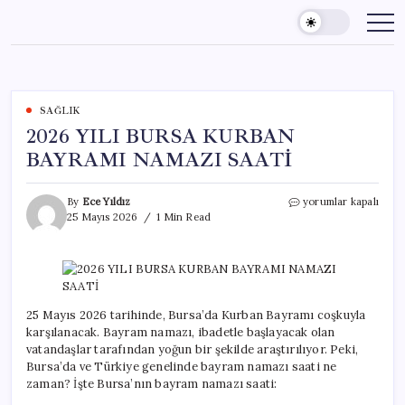
Skip
to
content
SAĞLIK
2026 YILI BURSA KURBAN
BAYRAMI NAMAZI SAATİ
2026
By
Ece Yıldız
yorumlar kapalı
YILI
25 Mayıs 2026
1 Min Read
BURSA
KURBAN
BAYRAMI
NAMAZI
SAATİ
için
25 Mayıs 2026 tarihinde, Bursa’da Kurban Bayramı coşkuyla
karşılanacak. Bayram namazı, ibadetle başlayacak olan
vatandaşlar tarafından yoğun bir şekilde araştırılıyor. Peki,
Bursa’da ve Türkiye genelinde bayram namazı saati ne
zaman? İşte Bursa’nın bayram namazı saati: